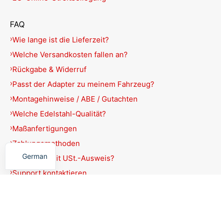
FAQ
Wie lange ist die Lieferzeit?
Welche Versandkosten fallen an?
Rückgabe & Widerruf
Passt der Adapter zu meinem Fahrzeug?
Montagehinweise / ABE / Gutachten
Welche Edelstahl-Qualität?
Maßanfertigungen
English
Zahlungsmethoden
German
Rechnung mit USt.-Ausweis?
Support kontaktieren
Produkte filtern