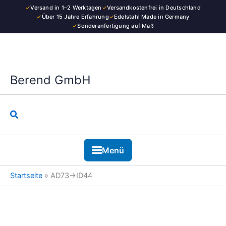
Kategorie
Zum
✓
Versand in 1–2 Werktagen
✓
Versandkostenfrei in Deutschland
Inhalt
✓
Über 15 Jahre Erfahrung
✓
Edelstahl Made in Germany
✓
Sonderanfertigung auf Maß
springen
Berend GmbH
Suchen
Menü
Startseite
»
AD73→ID44