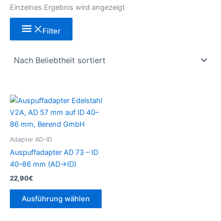
Einzelnes Ergebnis wird angezeigt
Filter
Dieses
Produkt
weist
mehrere
Adapter AD-ID
Varianten
Auspuffadapter AD 73 – ID
auf.
40–86 mm (AD→ID)
Die
22,90
€
Optionen
können
Ausführung wählen
auf
der