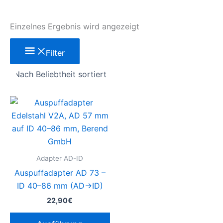
Einzelnes Ergebnis wird angezeigt
Filter
Dieses
Produkt
weist
mehrere
Varianten
Adapter AD-ID
auf.
Auspuffadapter AD 73 –
Die
ID 40–86 mm (AD→ID)
Optionen
22,90
€
können
auf