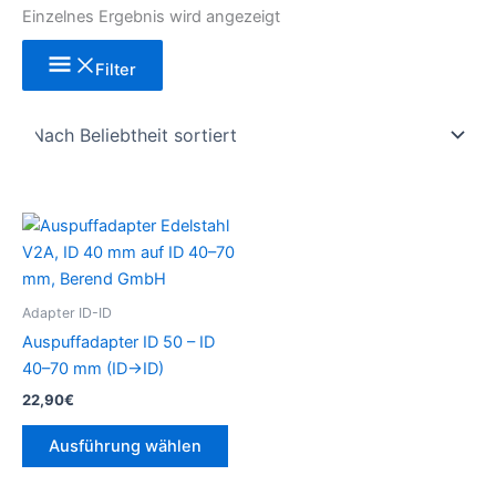
Einzelnes Ergebnis wird angezeigt
Filter
Dieses
Produkt
weist
mehrere
Adapter ID-ID
Varianten
Auspuffadapter ID 50 – ID
auf.
40–70 mm (ID→ID)
Die
22,90
€
Optionen
können
Ausführung wählen
auf
der