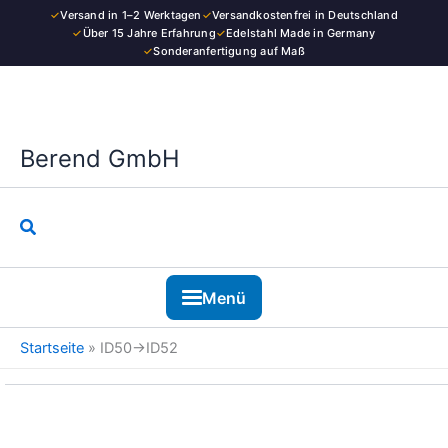
Kategorie
Zum
✓
Versand in 1–2 Werktagen
✓
Versandkostenfrei in Deutschland
Inhalt
✓
Über 15 Jahre Erfahrung
✓
Edelstahl Made in Germany
✓
Sonderanfertigung auf Maß
springen
Berend GmbH
Suchen
Menü
Startseite
»
ID50→ID52