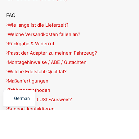
FAQ
Wie lange ist die Lieferzeit?
Welche Versandkosten fallen an?
Rückgabe & Widerruf
Passt der Adapter zu meinem Fahrzeug?
Montagehinweise / ABE / Gutachten
Welche Edelstahl-Qualität?
Maßanfertigungen
English
Zahlungsmethoden
German
Rechnung mit USt.-Ausweis?
Support kontaktieren
Produkte filtern