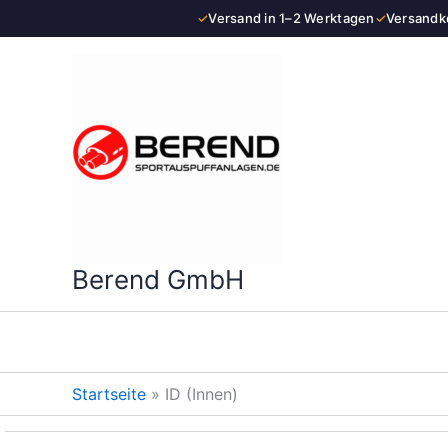
Zum
✓
Versand in 1–2 Werktagen
✓
Versandko
Inhalt
springen
Berend GmbH
Startseite
»
ID (Innen)