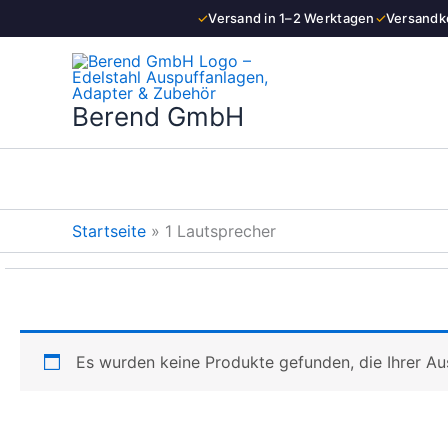
Zum
✓
Versand in 1–2 Werktagen
✓
Versandko
Inhalt
springen
Berend GmbH
Startseite
»
1 Lautsprecher
Es wurden keine Produkte gefunden, die Ihrer A