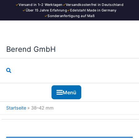
Zum
✓
Versand in 1–2 Werktagen
✓
Versandkostenfrei in Deutschland
Inhalt
✓
Über 15 Jahre Erfahrung
✓
Edelstahl Made in Germany
✓
Sonderanfertigung auf Maß
springen
Berend GmbH
Suchen
Menü
Startseite
»
38–42 mm