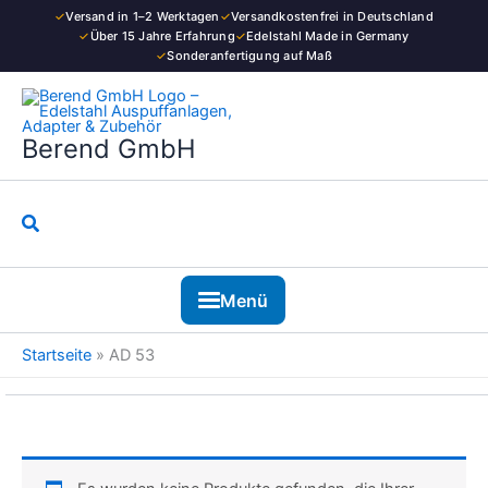
Zum
✓
Versand in 1–2 Werktagen
✓
Versandkostenfrei in Deutschland
Inhalt
✓
Über 15 Jahre Erfahrung
✓
Edelstahl Made in Germany
✓
Sonderanfertigung auf Maß
springen
Berend GmbH
Suchen
Menü
Startseite
»
AD 53