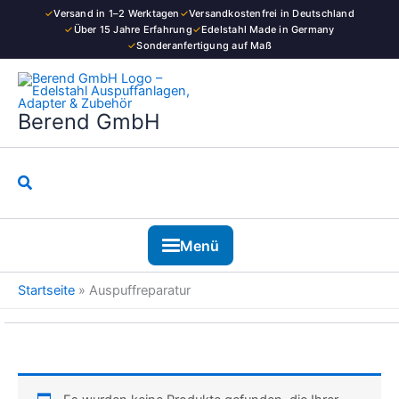
Zum
✓
Versand in 1–2 Werktagen
✓
Versandkostenfrei in Deutschland
Inhalt
✓
Über 15 Jahre Erfahrung
✓
Edelstahl Made in Germany
✓
Sonderanfertigung auf Maß
springen
Berend GmbH
Suchen
Menü
Startseite
»
Auspuffreparatur