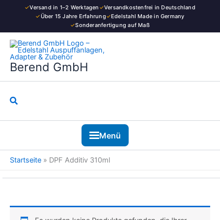
Zum
✓
Versand in 1–2 Werktagen
✓
Versandkostenfrei in Deutschland
Inhalt
✓
Über 15 Jahre Erfahrung
✓
Edelstahl Made in Germany
✓
Sonderanfertigung auf Maß
springen
Berend GmbH
Suchen
Menü
Startseite
»
DPF Additiv 310ml