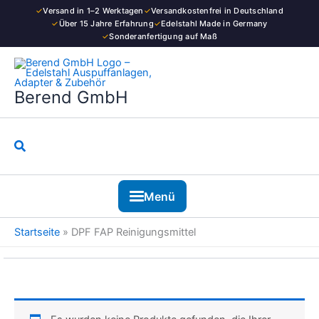
Zum
✓
Versand in 1–2 Werktagen
✓
Versandkostenfrei in Deutschland
Inhalt
✓
Über 15 Jahre Erfahrung
✓
Edelstahl Made in Germany
✓
Sonderanfertigung auf Maß
springen
Berend GmbH
Suchen
Menü
Startseite
»
DPF FAP Reinigungsmittel