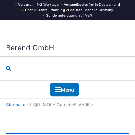
Zum
✓
Versand in 1–2 Werktagen
✓
Versandkostenfrei in Deutschland
Inhalt
✓
Über 15 Jahre Erfahrung
✓
Edelstahl Made in Germany
✓
Sonderanfertigung auf Maß
springen
Berend GmbH
Suchen
Menü
Startseite
»
LIQUI MOLY Getriebeöl Additiv