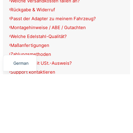
Welche Versandkosten fallen an?
Rückgabe & Widerruf
Passt der Adapter zu meinem Fahrzeug?
Montagehinweise / ABE / Gutachten
Welche Edelstahl-Qualität?
Maßanfertigungen
English
Zahlungsmethoden
Rechnung mit USt.-Ausweis?
German
Support kontaktieren
Produkte filtern
Schließen
Filter