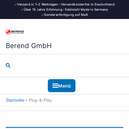
Zum
✓
Versand in 1–2 Werktagen
✓
Versandkostenfrei in Deutschland
Inhalt
✓
Über 15 Jahre Erfahrung
✓
Edelstahl Made in Germany
✓
Sonderanfertigung auf Maß
springen
Berend GmbH
Suchen
Menü
Startseite
»
Plug-&-Play