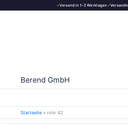
Zum
✓
Versand in 1–2 Werktagen
✓
Versandko
Inhalt
springen
Berend GmbH
Startseite
»
rohr 42