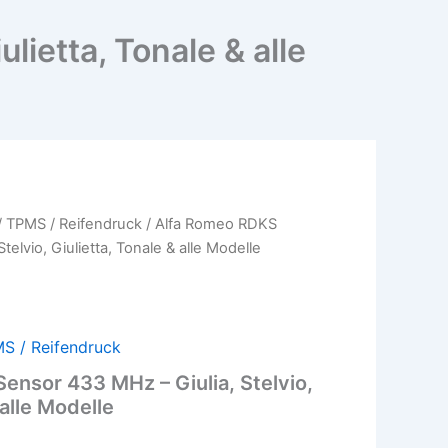
lietta, Tonale & alle
/
TPMS / Reifendruck
/ Alfa Romeo RDKS
glicher
Aktueller
telvio, Giulietta, Tonale & alle Modelle
Preis
ist:
28,00€.
S / Reifendruck
ensor 433 MHz – Giulia, Stelvio,
 alle Modelle