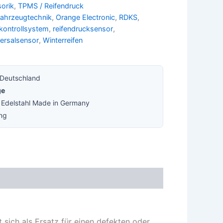
sorik
,
TPMS / Reifendruck
ahrzeugtechnik
,
Orange Electronic
,
RDKS
,
kontrollsystem
,
reifendrucksensor
,
ersalsensor
,
Winterreifen
 Deutschland
ge
· Edelstahl Made in Germany
ung
ich als Ersatz für einen defekten oder