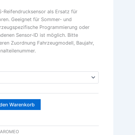
Reifendrucksensor als Ersatz für
soren. Geeignet für Sommer- und
hrzeugspezifische Programmierung oder
denen Sensor-ID ist möglich. Bitte
heren Zuordnung Fahrzeugmodell, Baujahr,
nalteilenummer.
 den Warenkorb
FAROMEO