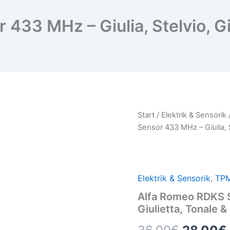
33 MHz – Giulia, Stelvio, Giu
Alfa
Start
/
Elektrik & Sensorik
Ursprün
Romeo
Sensor 433 MHz – Giulia, S
RDKS
Preis
Sensor
433
war:
MHz
–
36,00€
Elektrik & Sensorik
,
TPM
Giulia,
Alfa Romeo RDKS S
Stelvio,
Giulietta,
Giulietta, Tonale &
Tonale
&