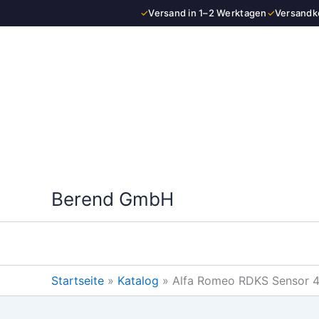
Zum
✓
Versand in 1–2 Werktagen
✓
Versandko
Inhalt
springen
Berend GmbH
Startseite
»
Katalog
»
Alfa Romeo RDKS Sensor 433