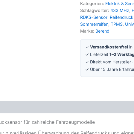
Kategorien:
Elektrik & Sen
Schlagwörter:
433 MHz
,
F
RDKS-Sensor
,
Reifendruck
Sommerreifen
,
TPMS
,
Univ
Marke:
Berend
✓
Versandkostenfrei
in
✓ Lieferzeit
1–2 Werkta
✓ Direkt vom Hersteller 
✓ Über 15 Jahre Erfahr
Rezensionen (0)
cksensor für zahlreiche Fahrzeugmodelle
 zuverlässigen Überwachung des Reifendrucks und eignet s