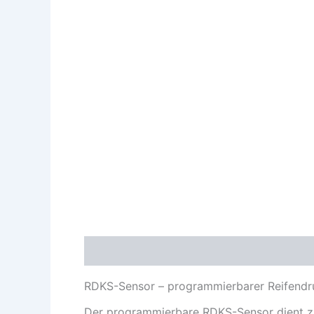
Beschreibung
Zusätzliche Information
RDKS-Sensor – programmierbarer Reifendru
Der programmierbare RDKS-Sensor dient zur