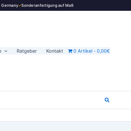
n Germany
✓
Sonderanfertigung auf Maß
36,00€
28,00€.
p
Ratgeber
Kontakt
0 Artikel
0,00€
Suchen