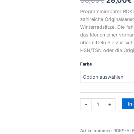
36,00
€
28,00
€
alle
Modelle
Programmierbarer RDKS-
Menge
zahlreiche Originalsen
Winterradsätze. Die fa
das Klonen einer vorhan
übermitteln Sie zur sic
HSN/TSN oder die Origi
Farbe
In
-
+
Artikelnummer:
RDKS-AL