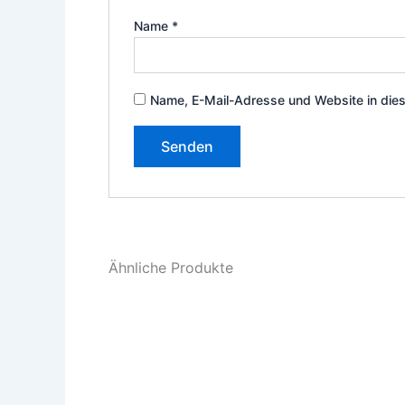
Name
*
Name, E-Mail-Adresse und Website in die
Ähnliche Produkte
Dieses
Produkt
weist
mehrere
Varianten