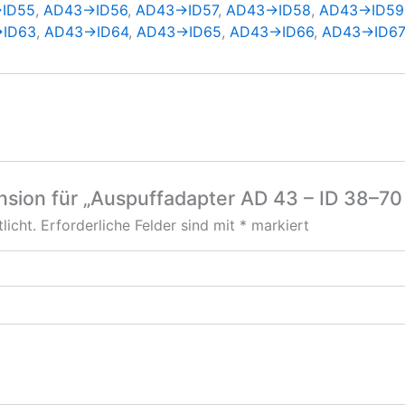
ID55
,
AD43→ID56
,
AD43→ID57
,
AD43→ID58
,
AD43→ID59
ID63
,
AD43→ID64
,
AD43→ID65
,
AD43→ID66
,
AD43→ID67
ension für „Auspuffadapter AD 43 – ID 38–
licht.
Erforderliche Felder sind mit
*
markiert