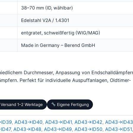
38–70 mm (ID, wählbar)
Edelstahl V2A / 1.4301
entgratet, schweißfertig (WIG/MAG)
Made in Germany – Berend GmbH
hiedlichem Durchmesser, Anpassung von Endschalldämpfer
mpfern. Perfekt für individuelle Auspuffanlagen, Oldtimer-
Versand 1–2 Werktage
Eigene Fertigung
ID39
,
AD43→ID40
,
AD43→ID41
,
AD43→ID42
,
AD43→ID4
ID47
,
AD43→ID48
,
AD43→ID49
,
AD43→ID50
,
AD43→ID51