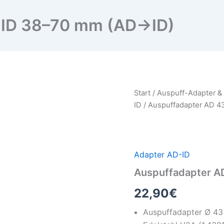
– ID 38–70 mm (AD→ID)
Auspuffadapter
Start
/
Auspuff-Adapter &
AD
ID
/ Auspuffadapter AD 4
43
–
ID
38–
70
Adapter AD-ID
mm
Auspuffadapter A
(AD→ID)
Menge
22,90
€
Auspuffadapter Ø 43