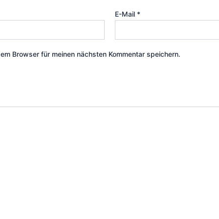
E-Mail
*
sem Browser für meinen nächsten Kommentar speichern.
Dieses
Produkt
weist
mehrere
Varianten