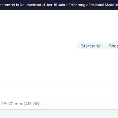
stenfrei in Deutschland
✓
Über 15 Jahre Erfahrung
✓
Edelstahl Made i
Startseite
Sho
ID 38–70 mm (AD→ID)