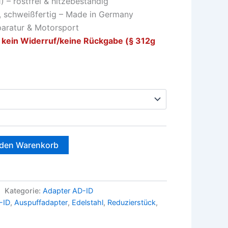
) – rostfrei & hitzebeständig
, schweißfertig – Made in Germany
paratur & Motorsport
 kein Widerruf/keine Rückgabe (§ 312g
 den Warenkorb
Kategorie:
Adapter AD-ID
-ID
,
Auspuffadapter
,
Edelstahl
,
Reduzierstück
,