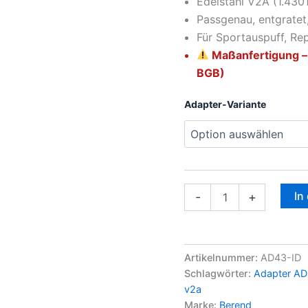
Edelstahl V2A (1.4301
Passgenau, entgratet
Für Sportauspuff, Re
Maßanfertigung –
BGB)
Adapter-Variante
In
-
+
Artikelnummer:
AD43-ID
Schlagwörter:
Adapter AD
v2a
Marke:
Berend