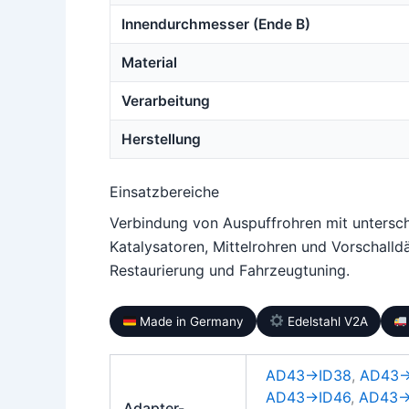
Innendurchmesser (Ende B)
Material
Verarbeitung
Herstellung
Einsatzbereiche
Verbindung von Auspuffrohren mit untersc
Katalysatoren, Mittelrohren und Vorschalldä
Restaurierung und Fahrzeugtuning.
Made in Germany
Edelstahl V2A
AD43→ID38
,
AD43→
AD43→ID46
,
AD43→
Adapter-