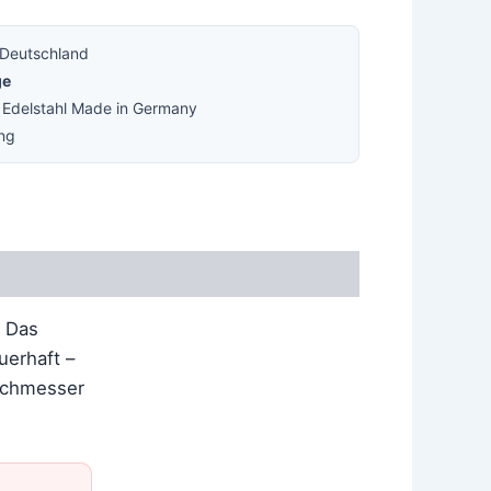
 Deutschland
ge
· Edelstahl Made in Germany
ung
. Das
uerhaft –
urchmesser