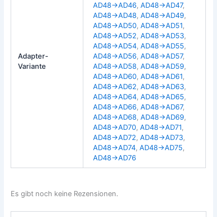
AD48→AD46
,
AD48→AD47
,
AD48→AD48
,
AD48→AD49
,
AD48→AD50
,
AD48→AD51
,
AD48→AD52
,
AD48→AD53
,
AD48→AD54
,
AD48→AD55
,
Adapter-
AD48→AD56
,
AD48→AD57
,
Variante
AD48→AD58
,
AD48→AD59
,
AD48→AD60
,
AD48→AD61
,
AD48→AD62
,
AD48→AD63
,
AD48→AD64
,
AD48→AD65
,
AD48→AD66
,
AD48→AD67
,
AD48→AD68
,
AD48→AD69
,
AD48→AD70
,
AD48→AD71
,
AD48→AD72
,
AD48→AD73
,
AD48→AD74
,
AD48→AD75
,
AD48→AD76
Es gibt noch keine Rezensionen.