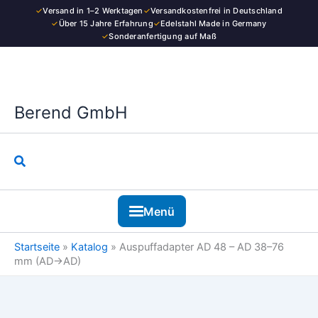
Zum
✓
Versand in 1–2 Werktagen
✓
Versandkostenfrei in Deutschland
Inhalt
✓
Über 15 Jahre Erfahrung
✓
Edelstahl Made in Germany
✓
Sonderanfertigung auf Maß
springen
Berend GmbH
Suchen
Menü
Startseite
»
Katalog
»
Auspuffadapter AD 48 – AD 38–76
mm (AD→AD)