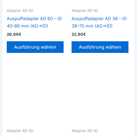
Optionen
Opt
können
kön
Adapter AD-ID
Adapter AD-ID
auf
auf
Auspuffadapter AD 60 – ID
Auspuffadapter AD 38 – ID
der
der
40–86 mm (AD→ID)
38–70 mm (AD→ID)
Produktseite
Prod
26,99
€
22,90
€
gewählt
gew
werden
wer
Ausführung wählen
Ausführung wählen
Dieses
Die
Produkt
Pro
weist
weis
mehrere
meh
Varianten
Vari
auf.
auf.
Die
Die
Optionen
Opt
können
kön
Adapter AD-ID
Adapter AD-ID
auf
auf