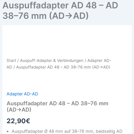
Auspuffadapter AD 48 – AD
38–76 mm (AD→AD)
Auspuffadapter
AD
48
–
AD
Start
/
Auspuff-Adapter & Verbindungen
/
Adapter AD-
38–
AD
/ Auspuffadapter AD 48 – AD 38–76 mm (AD→AD)
76
mm
(AD→AD)
Menge
Adapter AD-AD
Auspuffadapter AD 48 – AD 38–76 mm
(AD→AD)
22,90
€
Auspuffadapter Ø 48 mm auf 38–76 mm, beidseitig AD