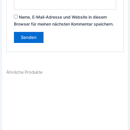
Name, E-Mail-Adresse und Website in diesem
Browser für meinen nächsten Kommentar speichern.
Ähnliche Produkte
Dieses
Die
Produkt
Pro
weist
weis
mehrere
meh
Varianten
Vari
auf.
auf.
Die
Die