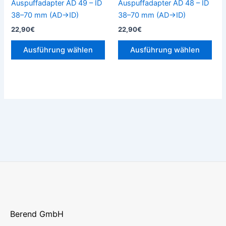
Auspuffadapter AD 49 – ID
Auspuffadapter AD 48 – ID
der
der
38–70 mm (AD→ID)
38–70 mm (AD→ID)
Produktseite
Prod
22,90
€
22,90
€
gewählt
gew
werden
wer
Ausführung wählen
Ausführung wählen
Berend GmbH