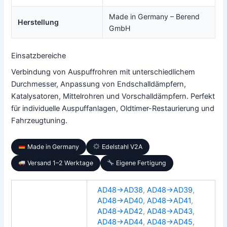
Made in Germany – Berend
Herstellung
GmbH
Einsatzbereiche
Verbindung von Auspuffrohren mit unterschiedlichem
Durchmesser, Anpassung von Endschalldämpfern,
Katalysatoren, Mittelrohren und Vorschalldämpfern. Perfekt
für individuelle Auspuffanlagen, Oldtimer-Restaurierung und
Fahrzeugtuning.
Made in Germany
Edelstahl V2A
Versand 1–2 Werktage
Eigene Fertigung
AD48→AD38
,
AD48→AD39
,
AD48→AD40
,
AD48→AD41
,
AD48→AD42
,
AD48→AD43
,
AD48→AD44
,
AD48→AD45
,