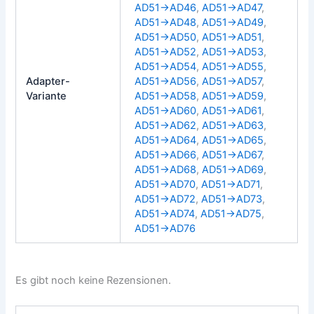
AD51→AD46
,
AD51→AD47
,
AD51→AD48
,
AD51→AD49
,
AD51→AD50
,
AD51→AD51
,
AD51→AD52
,
AD51→AD53
,
AD51→AD54
,
AD51→AD55
,
Adapter-
AD51→AD56
,
AD51→AD57
,
Variante
AD51→AD58
,
AD51→AD59
,
AD51→AD60
,
AD51→AD61
,
AD51→AD62
,
AD51→AD63
,
AD51→AD64
,
AD51→AD65
,
AD51→AD66
,
AD51→AD67
,
AD51→AD68
,
AD51→AD69
,
AD51→AD70
,
AD51→AD71
,
AD51→AD72
,
AD51→AD73
,
AD51→AD74
,
AD51→AD75
,
AD51→AD76
Es gibt noch keine Rezensionen.