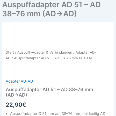
Auspuffadapter AD 51 – AD
38–76 mm (AD→AD)
Auspuffadapter
AD
51
–
AD
Start
/
Auspuff-Adapter & Verbindungen
/
Adapter AD-
38–
AD
/ Auspuffadapter AD 51 – AD 38–76 mm (AD→AD)
76
mm
(AD→AD)
Menge
Adapter AD-AD
Auspuffadapter AD 51 – AD 38–76 mm
(AD→AD)
22,90
€
Auspuffadapter Ø 51 mm auf 38–76 mm, beidseitig AD