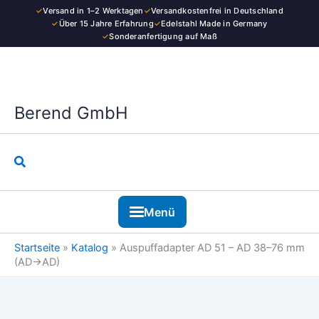
Zum
✓
Versand in 1–2 Werktagen
✓
Versandkostenfrei in Deutschland
Inhalt
✓
Über 15 Jahre Erfahrung
✓
Edelstahl Made in Germany
✓
Sonderanfertigung auf Maß
springen
Berend GmbH
Suchen
Menü
Startseite
»
Katalog
»
Auspuffadapter AD 51 – AD 38–76 mm
(AD→AD)