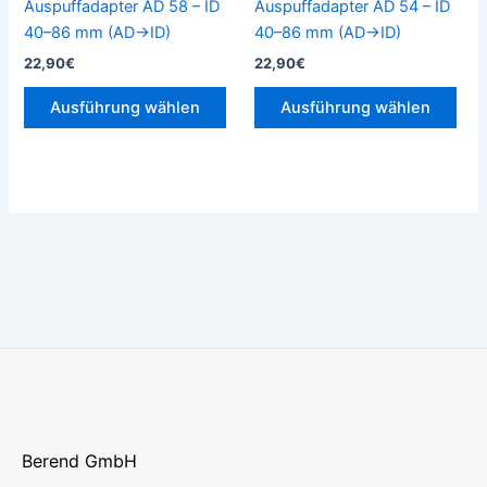
Auspuffadapter AD 58 – ID
Auspuffadapter AD 54 – ID
der
der
40–86 mm (AD→ID)
40–86 mm (AD→ID)
Produktseite
Prod
22,90
€
22,90
€
gewählt
gew
werden
wer
Ausführung wählen
Ausführung wählen
Berend GmbH