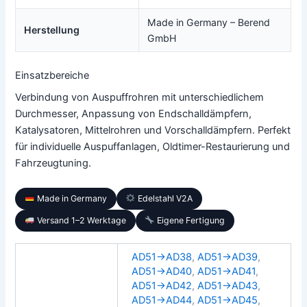
Made in Germany – Berend
Herstellung
GmbH
Einsatzbereiche
Verbindung von Auspuffrohren mit unterschiedlichem
Durchmesser, Anpassung von Endschalldämpfern,
Katalysatoren, Mittelrohren und Vorschalldämpfern. Perfekt
für individuelle Auspuffanlagen, Oldtimer-Restaurierung und
Fahrzeugtuning.
Made in Germany
Edelstahl V2A
Versand 1–2 Werktage
Eigene Fertigung
AD51→AD38
,
AD51→AD39
,
AD51→AD40
,
AD51→AD41
,
AD51→AD42
,
AD51→AD43
,
AD51→AD44
,
AD51→AD45
,