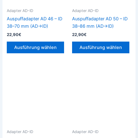
Optionen
Opt
können
kön
Adapter AD-ID
Adapter AD-ID
auf
auf
Auspuffadapter AD 46 – ID
Auspuffadapter AD 50 – ID
der
der
38–70 mm (AD→ID)
38–86 mm (AD→ID)
Produktseite
Prod
22,90
€
22,90
€
gewählt
gew
werden
wer
Ausführung wählen
Ausführung wählen
Dieses
Die
Produkt
Pro
weist
weis
mehrere
meh
Varianten
Vari
auf.
auf.
Die
Die
Optionen
Opt
können
kön
Adapter AD-ID
Adapter AD-ID
auf
auf