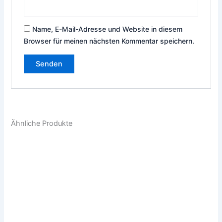
Name, E-Mail-Adresse und Website in diesem
Browser für meinen nächsten Kommentar speichern.
Ähnliche Produkte
Dieses
Die
Produkt
Pro
weist
weis
mehrere
meh
Varianten
Vari
auf.
auf.
Die
Die