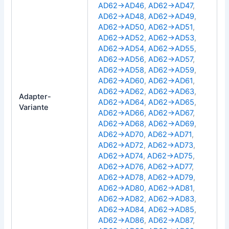
AD62→AD46
,
AD62→AD47
,
AD62→AD48
,
AD62→AD49
,
AD62→AD50
,
AD62→AD51
,
AD62→AD52
,
AD62→AD53
,
AD62→AD54
,
AD62→AD55
,
AD62→AD56
,
AD62→AD57
,
AD62→AD58
,
AD62→AD59
,
AD62→AD60
,
AD62→AD61
,
AD62→AD62
,
AD62→AD63
,
Adapter-
AD62→AD64
,
AD62→AD65
,
Variante
AD62→AD66
,
AD62→AD67
,
AD62→AD68
,
AD62→AD69
,
AD62→AD70
,
AD62→AD71
,
AD62→AD72
,
AD62→AD73
,
AD62→AD74
,
AD62→AD75
,
AD62→AD76
,
AD62→AD77
,
AD62→AD78
,
AD62→AD79
,
AD62→AD80
,
AD62→AD81
,
AD62→AD82
,
AD62→AD83
,
AD62→AD84
,
AD62→AD85
,
AD62→AD86
,
AD62→AD87
,