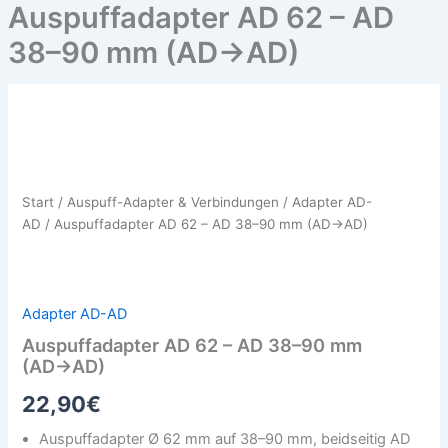
Auspuffadapter AD 62 – AD
38–90 mm (AD→AD)
Auspuffadapter
AD
62
–
AD
Start
/
Auspuff-Adapter & Verbindungen
/
Adapter AD-
38–
AD
/ Auspuffadapter AD 62 – AD 38–90 mm (AD→AD)
90
mm
(AD→AD)
Menge
Adapter AD-AD
Auspuffadapter AD 62 – AD 38–90 mm
(AD→AD)
22,90
€
Auspuffadapter Ø 62 mm auf 38–90 mm, beidseitig AD