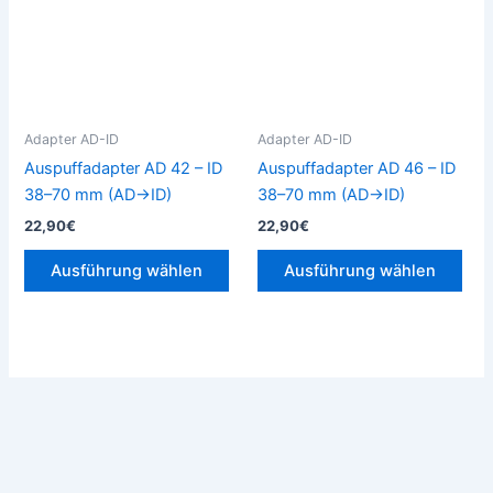
Varianten
Vari
auf.
auf.
Die
Die
Optionen
Opt
können
kön
Adapter AD-ID
Adapter AD-ID
auf
auf
Auspuffadapter AD 42 – ID
Auspuffadapter AD 46 – ID
der
der
38–70 mm (AD→ID)
38–70 mm (AD→ID)
Produktseite
Prod
22,90
€
22,90
€
gewählt
gew
werden
wer
Ausführung wählen
Ausführung wählen