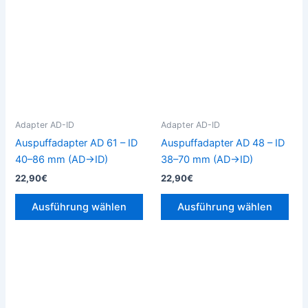
Produkt
Pro
weist
weis
mehrere
meh
Varianten
Vari
auf.
auf.
Die
Die
Optionen
Opt
können
kön
Adapter AD-ID
Adapter AD-ID
auf
auf
Auspuffadapter AD 61 – ID
Auspuffadapter AD 48 – ID
der
der
40–86 mm (AD→ID)
38–70 mm (AD→ID)
Produktseite
Prod
22,90
€
22,90
€
gewählt
gew
werden
wer
Ausführung wählen
Ausführung wählen
Dieses
Die
Produkt
Pro
weist
weis
mehrere
meh