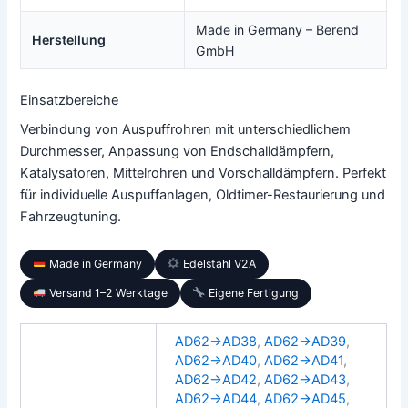
Made in Germany – Berend
Herstellung
GmbH
Einsatzbereiche
Verbindung von Auspuffrohren mit unterschiedlichem
Durchmesser, Anpassung von Endschalldämpfern,
Katalysatoren, Mittelrohren und Vorschalldämpfern. Perfekt
für individuelle Auspuffanlagen, Oldtimer-Restaurierung und
Fahrzeugtuning.
Made in Germany
Edelstahl V2A
Versand 1–2 Werktage
Eigene Fertigung
AD62→AD38
,
AD62→AD39
,
AD62→AD40
,
AD62→AD41
,
AD62→AD42
,
AD62→AD43
,
AD62→AD44
,
AD62→AD45
,