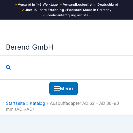
Zum
✓
Versand in 1–2 Werktagen
✓
Versandkostenfrei in Deutschland
Inhalt
✓
Über 15 Jahre Erfahrung
✓
Edelstahl Made in Germany
✓
Sonderanfertigung auf Maß
springen
Berend GmbH
Suchen
Menü
Startseite
»
Katalog
»
Auspuffadapter AD 62 – AD 38–90
mm (AD→AD)