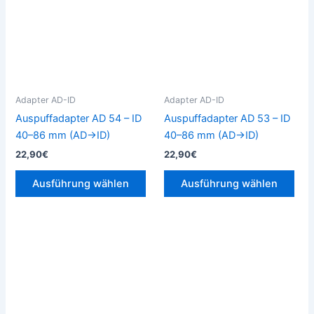
mehrere
meh
Varianten
Vari
auf.
auf.
Die
Die
Optionen
Opt
können
kön
Adapter AD-ID
Adapter AD-ID
auf
auf
Auspuffadapter AD 54 – ID
Auspuffadapter AD 53 – ID
der
der
40–86 mm (AD→ID)
40–86 mm (AD→ID)
Produktseite
Prod
22,90
€
22,90
€
gewählt
gew
werden
wer
Ausführung wählen
Ausführung wählen
Dieses
Die
Produkt
Pro
weist
weis
mehrere
meh
Varianten
Vari