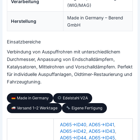
Verarbeitung
(WIG/MAG)
Made in Germany – Berend
Herstellung
GmbH
Einsatzbereiche
Verbindung von Auspuffrohren mit unterschiedlichem
Durchmesser, Anpassung von Endschalldämpfern,
Katalysatoren, Mittelrohren und Vorschalldämpfern. Perfekt
für individuelle Auspuffanlagen, Oldtimer-Restaurierung und
Fahrzeugtuning.
Made in Germany
Edelstahl V2A
Versand 1–2 Werktage
Eigene Fertigung
AD65→ID40
,
AD65→ID41
,
AD65→ID42
,
AD65→ID43
,
AD65→ID44
,
AD65→ID45
,