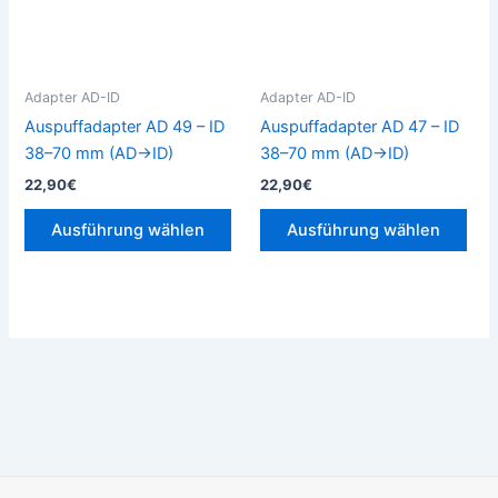
auf.
auf.
Die
Die
Optionen
Opt
können
kön
Adapter AD-ID
Adapter AD-ID
auf
auf
Auspuffadapter AD 49 – ID
Auspuffadapter AD 47 – ID
der
der
38–70 mm (AD→ID)
38–70 mm (AD→ID)
Produktseite
Prod
22,90
€
22,90
€
gewählt
gew
werden
wer
Ausführung wählen
Ausführung wählen