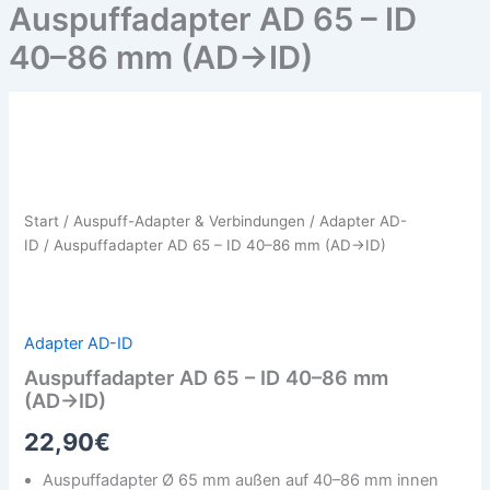
Auspuffadapter AD 65 – ID
40–86 mm (AD→ID)
Auspuffadapter
AD
65
–
ID
Start
/
Auspuff-Adapter & Verbindungen
/
Adapter AD-
40–
ID
/ Auspuffadapter AD 65 – ID 40–86 mm (AD→ID)
86
mm
(AD→ID)
Menge
Adapter AD-ID
Auspuffadapter AD 65 – ID 40–86 mm
(AD→ID)
22,90
€
Auspuffadapter Ø 65 mm außen auf 40–86 mm innen