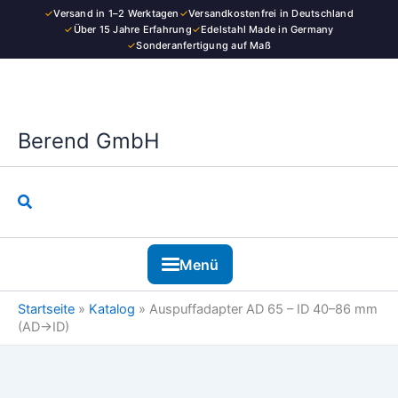
Zum
✓
Versand in 1–2 Werktagen
✓
Versandkostenfrei in Deutschland
Inhalt
✓
Über 15 Jahre Erfahrung
✓
Edelstahl Made in Germany
✓
Sonderanfertigung auf Maß
springen
Berend GmbH
Suchen
Menü
Startseite
»
Katalog
»
Auspuffadapter AD 65 – ID 40–86 mm
(AD→ID)