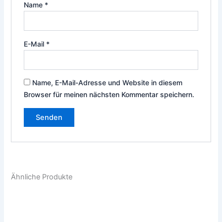
Name
*
E-Mail
*
Name, E-Mail-Adresse und Website in diesem
Browser für meinen nächsten Kommentar speichern.
Ähnliche Produkte
Dieses
Die
Produkt
Pro
weist
weis