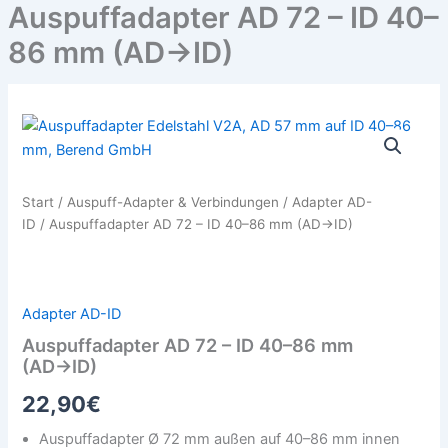
Auspuffadapter AD 72 – ID 40–
86 mm (AD→ID)
Auspuffadapter
AD
72
–
ID
Start
/
Auspuff-Adapter & Verbindungen
/
Adapter AD-
40–
ID
/ Auspuffadapter AD 72 – ID 40–86 mm (AD→ID)
86
mm
(AD→ID)
Menge
Adapter AD-ID
Auspuffadapter AD 72 – ID 40–86 mm
(AD→ID)
22,90
€
Auspuffadapter Ø 72 mm außen auf 40–86 mm innen