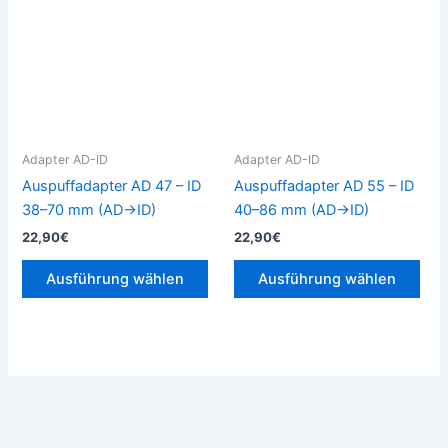
weist
weis
mehrere
meh
Varianten
Vari
auf.
auf.
Die
Die
Optionen
Opt
können
kön
Adapter AD-ID
Adapter AD-ID
auf
auf
Auspuffadapter AD 47 – ID
Auspuffadapter AD 55 – ID
der
der
38–70 mm (AD→ID)
40–86 mm (AD→ID)
Produktseite
Prod
22,90
€
22,90
€
gewählt
gew
werden
wer
Ausführung wählen
Ausführung wählen