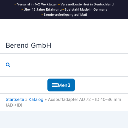
Zum
✓
Versand in 1–2 Werktagen
✓
Versandkostenfrei in Deutschland
Inhalt
✓
Über 15 Jahre Erfahrung
✓
Edelstahl Made in Germany
✓
Sonderanfertigung auf Maß
springen
Berend GmbH
Suchen
Menü
Startseite
»
Katalog
»
Auspuffadapter AD 72 – ID 40–86 mm
(AD→ID)