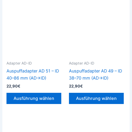
Dieses
Die
Produkt
Pro
weist
weis
mehrere
meh
Varianten
Vari
auf.
auf.
Die
Die
Optionen
Opt
können
kön
Adapter AD-ID
Adapter AD-ID
auf
auf
Auspuffadapter AD 51 – ID
Auspuffadapter AD 49 – ID
der
der
40–86 mm (AD→ID)
38–70 mm (AD→ID)
Produktseite
Prod
22,90
€
22,90
€
gewählt
gew
werden
wer
Ausführung wählen
Ausführung wählen
Dieses
Die
Produkt
Pro