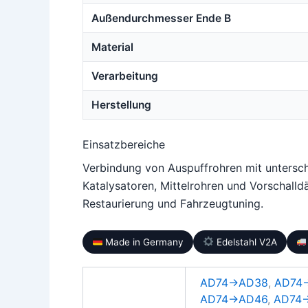
Außendurchmesser Ende B
Material
Verarbeitung
Herstellung
Einsatzbereiche
Verbindung von Auspuffrohren mit untersc
Katalysatoren, Mittelrohren und Vorschalldä
Restaurierung und Fahrzeugtuning.
Made in Germany
Edelstahl V2A
AD74→AD38
,
AD74
AD74→AD46
,
AD74