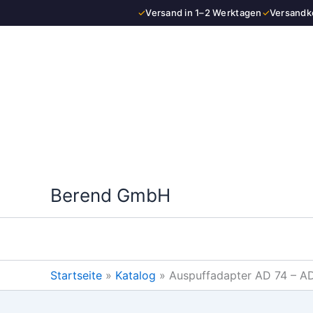
Zum
✓
Versand in 1–2 Werktagen
✓
Versandko
Inhalt
springen
Berend GmbH
Startseite
»
Katalog
»
Auspuffadapter AD 74 – 