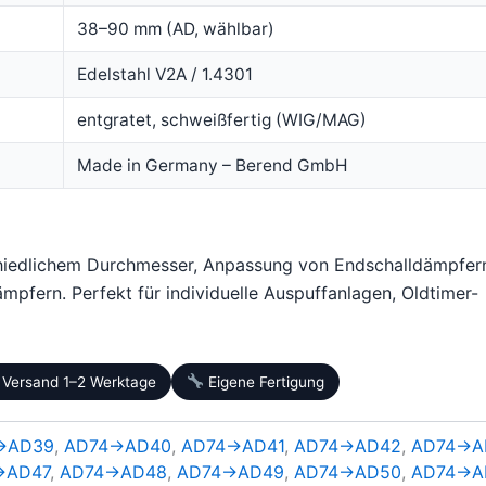
38–90 mm (AD, wählbar)
Edelstahl V2A / 1.4301
entgratet, schweißfertig (WIG/MAG)
Made in Germany – Berend GmbH
hiedlichem Durchmesser, Anpassung von Endschalldämpfer
mpfern. Perfekt für individuelle Auspuffanlagen, Oldtimer-
Versand 1–2 Werktage
Eigene Fertigung
→AD39
,
AD74→AD40
,
AD74→AD41
,
AD74→AD42
,
AD74→A
→AD47
,
AD74→AD48
,
AD74→AD49
,
AD74→AD50
,
AD74→A