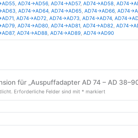
→AD55
,
AD74→AD56
,
AD74→AD57
,
AD74→AD58
,
AD74→A
→AD63
,
AD74→AD64
,
AD74→AD65
,
AD74→AD66
,
AD74→A
→AD71
,
AD74→AD72
,
AD74→AD73
,
AD74→AD74
,
AD74→A
→AD79
,
AD74→AD80
,
AD74→AD81
,
AD74→AD82
,
AD74→A
→AD87
,
AD74→AD88
,
AD74→AD89
,
AD74→AD90
ension für „Auspuffadapter AD 74 – AD 38
licht.
Erforderliche Felder sind mit
*
markiert