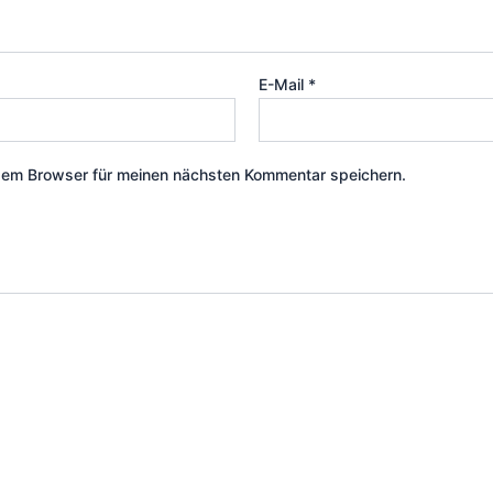
E-Mail
*
sem Browser für meinen nächsten Kommentar speichern.
Dieses
Produkt
weist