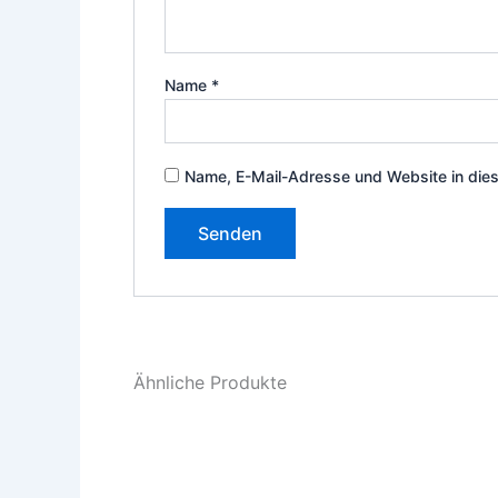
Name
*
Name, E-Mail-Adresse und Website in die
Ähnliche Produkte
Dieses
Produkt
weist