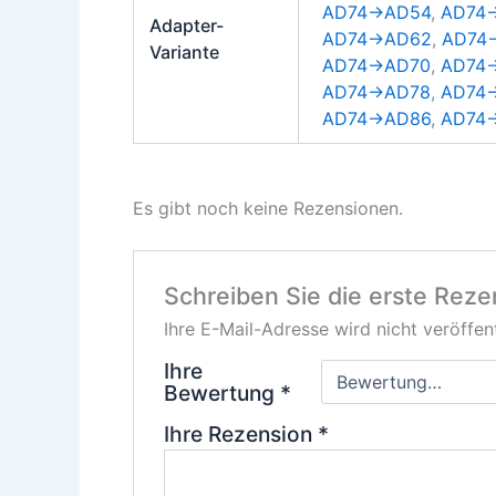
AD74→AD54
,
AD74
Adapter-
AD74→AD62
,
AD74
Variante
AD74→AD70
,
AD74
AD74→AD78
,
AD74
AD74→AD86
,
AD74
Es gibt noch keine Rezensionen.
Schreiben Sie die erste Rez
Ihre E-Mail-Adresse wird nicht veröffent
Ihre
Bewertung
*
Ihre Rezension
*