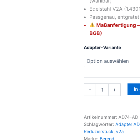
(wählbar)
Edelstahl V2A (1.4301
Passgenau, entgratet
Maßanfertigung –
BGB)
Adapter-Variante
In
-
+
Artikelnummer:
AD74-AD
Schlagwörter:
Adapter A
Reduzierstück
,
v2a
Marke:
Berend