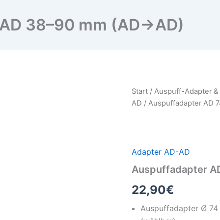
– AD 38–90 mm (AD→AD)
Auspuffadapter
Start
/
Auspuff-Adapter &
AD
AD
/ Auspuffadapter AD 
74
–
AD
38–
90
Adapter AD-AD
mm
Auspuffadapter A
(AD→AD)
Menge
22,90
€
Auspuffadapter Ø 74