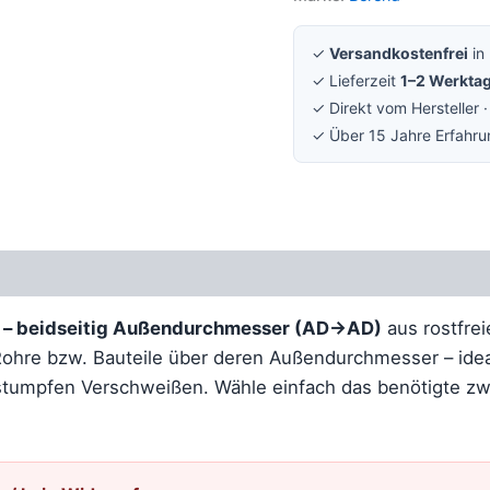
✓
Versandkostenfrei
in
✓ Lieferzeit
1–2 Werkta
✓ Direkt vom Hersteller 
✓ Über 15 Jahre Erfahr
Rezensionen (0)
 – beidseitig Außendurchmesser (AD→AD)
aus rostfre
 Rohre bzw. Bauteile über deren Außendurchmesser – ide
stumpfen Verschweißen. Wähle einfach das benötigte z