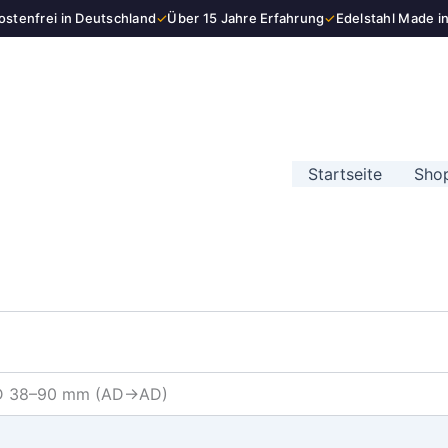
stenfrei in Deutschland
✓
Über 15 Jahre Erfahrung
✓
Edelstahl Made i
Startseite
Sho
AD 38–90 mm (AD→AD)