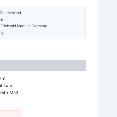
 Deutschland
ge
· Edelstahl Made in Germany
ung
iem
al zum
weite Maß