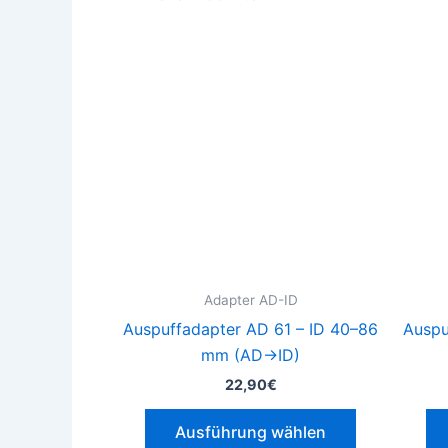
Dieses
Produkt
weist
mehrere
Varianten
auf.
Die
Optionen
können
auf
der
Adapter AD-ID
Produktseit
Auspuffadapter AD 61 – ID 40–86
Auspu
gewählt
mm (AD→ID)
werden
22,90
€
Ausführung wählen