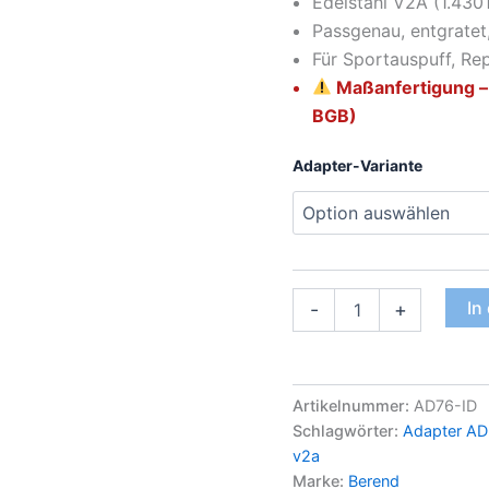
Edelstahl V2A (1.4301
Passgenau, entgratet
Für Sportauspuff, Re
Maßanfertigung –
BGB)
Adapter-Variante
In
-
+
Artikelnummer:
AD76-ID
Schlagwörter:
Adapter AD
v2a
Marke:
Berend