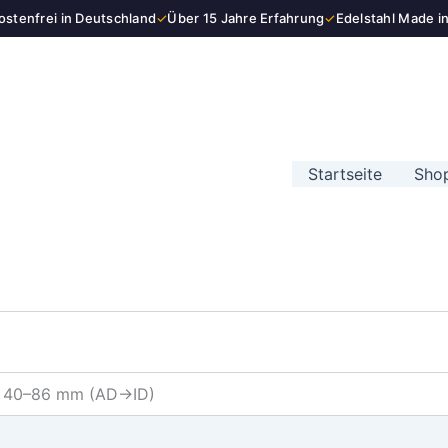
stenfrei in Deutschland
✓
Über 15 Jahre Erfahrung
✓
Edelstahl Made i
Startseite
Sho
ID 40–86 mm (AD→ID)