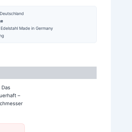
 Deutschland
ge
· Edelstahl Made in Germany
ung
. Das
uerhaft –
urchmesser