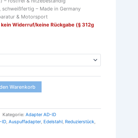
) – rostfrei & hitzebeständig
, schweißfertig – Made in Germany
paratur & Motorsport
 kein Widerruf/keine Rückgabe (§ 312g
 den Warenkorb
Kategorie:
Adapter AD-ID
-ID
,
Auspuffadapter
,
Edelstahl
,
Reduzierstück
,