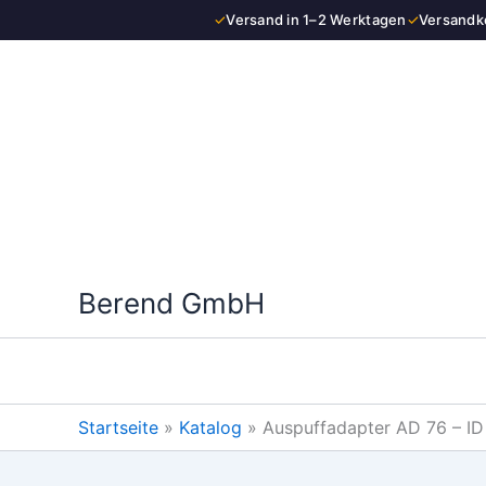
Zum
✓
Versand in 1–2 Werktagen
✓
Versandko
Inhalt
springen
Berend GmbH
Startseite
»
Katalog
»
Auspuffadapter AD 76 – 