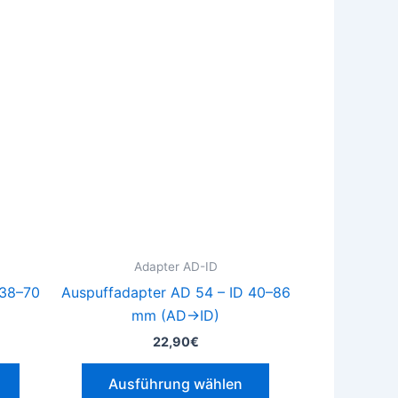
Dieses
Dieses
Produkt
Produkt
weist
weist
mehrere
mehrere
Varianten
Varianten
auf.
auf.
Die
Die
Optionen
Optionen
können
können
auf
auf
der
der
Adapter AD-ID
Produktseite
Produktseite
 38–70
Auspuffadapter AD 54 – ID 40–86
gewählt
gewählt
mm (AD→ID)
werden
werden
22,90
€
Ausführung wählen