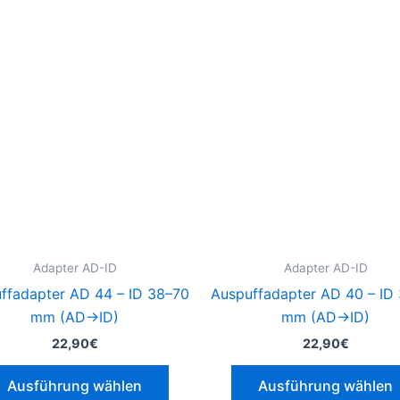
Dieses
Produkt
weist
mehrere
Varianten
auf.
Die
Optionen
können
auf
der
Adapter AD-ID
Adapter AD-ID
e
Produktseite
ffadapter AD 44 – ID 38–70
Auspuffadapter AD 40 – ID
gewählt
mm (AD→ID)
mm (AD→ID)
werden
22,90
€
22,90
€
Ausführung wählen
Ausführung wählen