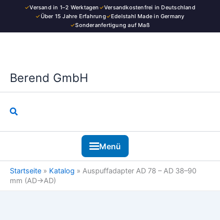
Zum
✓
Versand in 1–2 Werktagen
✓
Versandkostenfrei in Deutschland
Inhalt
✓
Über 15 Jahre Erfahrung
✓
Edelstahl Made in Germany
✓
Sonderanfertigung auf Maß
springen
Berend GmbH
Suchen
Menü
Startseite
»
Katalog
»
Auspuffadapter AD 78 – AD 38–90
mm (AD→AD)