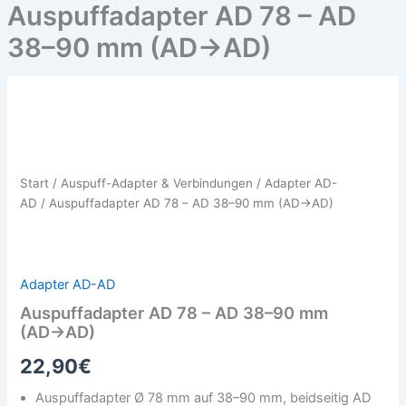
Auspuffadapter AD 78 – AD
38–90 mm (AD→AD)
Auspuffadapter
AD
78
–
AD
Start
/
Auspuff-Adapter & Verbindungen
/
Adapter AD-
38–
AD
/ Auspuffadapter AD 78 – AD 38–90 mm (AD→AD)
90
mm
(AD→AD)
Menge
Adapter AD-AD
Auspuffadapter AD 78 – AD 38–90 mm
(AD→AD)
22,90
€
Auspuffadapter Ø 78 mm auf 38–90 mm, beidseitig AD