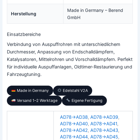
Made in Germany – Berend
Herstellung
GmbH
Einsatzbereiche
Verbindung von Auspuffrohren mit unterschiedlichem
Durchmesser, Anpassung von Endschalldämpfern,
Katalysatoren, Mittelrohren und Vorschalldämpfern. Perfekt
für individuelle Auspuffanlagen, Oldtimer-Restaurierung und
Fahrzeugtuning.
Made in Germany
Edelstahl V2A
Versand 1–2 Werktage
Eigene Fertigung
AD78→AD38
,
AD78→AD39
,
AD78→AD40
,
AD78→AD41
,
AD78→AD42
,
AD78→AD43
,
AD78→AD44
,
AD78→AD45
,