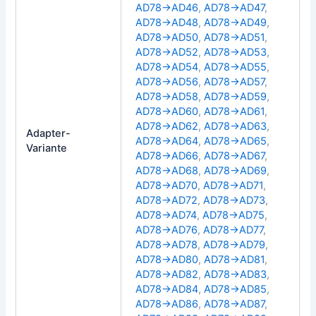
AD78→AD46
,
AD78→AD47
,
AD78→AD48
,
AD78→AD49
,
AD78→AD50
,
AD78→AD51
,
AD78→AD52
,
AD78→AD53
,
AD78→AD54
,
AD78→AD55
,
AD78→AD56
,
AD78→AD57
,
AD78→AD58
,
AD78→AD59
,
AD78→AD60
,
AD78→AD61
,
AD78→AD62
,
AD78→AD63
,
Adapter-
AD78→AD64
,
AD78→AD65
,
Variante
AD78→AD66
,
AD78→AD67
,
AD78→AD68
,
AD78→AD69
,
AD78→AD70
,
AD78→AD71
,
AD78→AD72
,
AD78→AD73
,
AD78→AD74
,
AD78→AD75
,
AD78→AD76
,
AD78→AD77
,
AD78→AD78
,
AD78→AD79
,
AD78→AD80
,
AD78→AD81
,
AD78→AD82
,
AD78→AD83
,
AD78→AD84
,
AD78→AD85
,
AD78→AD86
,
AD78→AD87
,