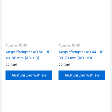
Produkt
Pro
weist
weis
mehrere
meh
Varianten
Vari
auf.
auf.
Die
Die
Optionen
Opt
können
kön
Adapter AD-ID
Adapter AD-ID
auf
auf
Auspuffadapter AD 56 – ID
Auspuffadapter AD 44 – ID
der
der
40–86 mm (AD→ID)
38–70 mm (AD→ID)
Produktseite
Prod
22,90
€
22,90
€
gewählt
gew
werden
wer
Ausführung wählen
Ausführung wählen
Dieses
Die
Produkt
Pro
weist
weis
mehrere
meh