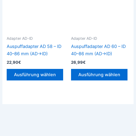
Varianten
Vari
auf.
auf.
Die
Die
Optionen
Opt
können
kön
Adapter AD-ID
Adapter AD-ID
auf
auf
Auspuffadapter AD 58 – ID
Auspuffadapter AD 60 – ID
der
der
40–86 mm (AD→ID)
40–86 mm (AD→ID)
Produktseite
Prod
22,90
€
26,99
€
gewählt
gew
werden
wer
Ausführung wählen
Ausführung wählen