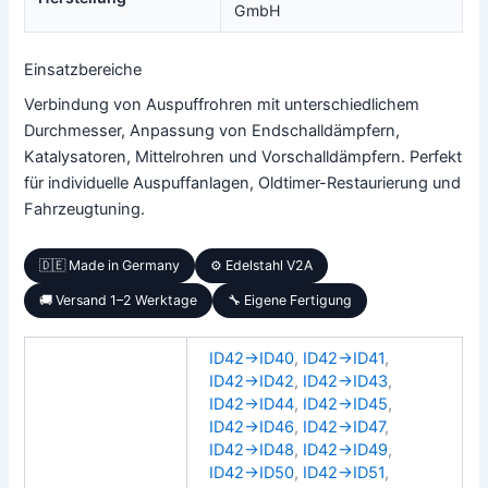
GmbH
Einsatzbereiche
Verbindung von Auspuffrohren mit unterschiedlichem
Durchmesser, Anpassung von Endschalldämpfern,
Katalysatoren, Mittelrohren und Vorschalldämpfern. Perfekt
für individuelle Auspuffanlagen, Oldtimer-Restaurierung und
Fahrzeugtuning.
🇩🇪 Made in Germany
⚙️ Edelstahl V2A
🚚 Versand 1–2 Werktage
🔧 Eigene Fertigung
ID42→ID40
,
ID42→ID41
,
ID42→ID42
,
ID42→ID43
,
ID42→ID44
,
ID42→ID45
,
ID42→ID46
,
ID42→ID47
,
ID42→ID48
,
ID42→ID49
,
ID42→ID50
,
ID42→ID51
,