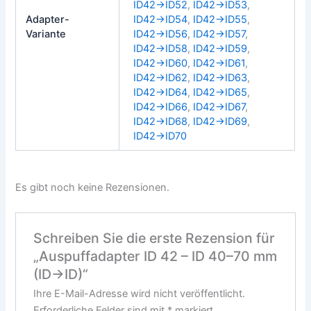
ID42→ID52
,
ID42→ID53
,
Adapter-
ID42→ID54
,
ID42→ID55
,
Variante
ID42→ID56
,
ID42→ID57
,
ID42→ID58
,
ID42→ID59
,
ID42→ID60
,
ID42→ID61
,
ID42→ID62
,
ID42→ID63
,
ID42→ID64
,
ID42→ID65
,
ID42→ID66
,
ID42→ID67
,
ID42→ID68
,
ID42→ID69
,
ID42→ID70
Es gibt noch keine Rezensionen.
Schreiben Sie die erste Rezension für
„Auspuffadapter ID 42 – ID 40–70 mm
(ID→ID)“
Ihre E-Mail-Adresse wird nicht veröffentlicht.
Erforderliche Felder sind mit
*
markiert