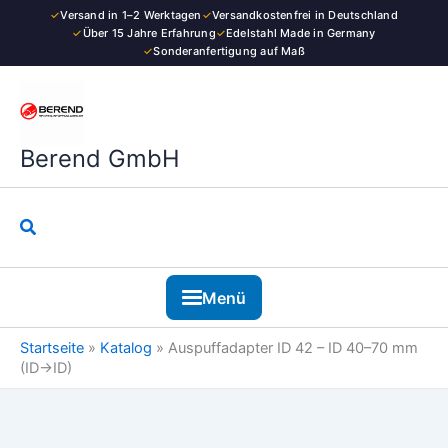
Zum
✓
Versand in 1–2 Werktagen
✓
Versandkostenfrei in Deutschland
Inhalt
✓
Über 15 Jahre Erfahrung
✓
Edelstahl Made in Germany
✓
Sonderanfertigung auf Maß
springen
Berend GmbH
Suchen
Menü
Startseite
»
Katalog
»
Auspuffadapter ID 42 – ID 40–70 mm
(ID→ID)