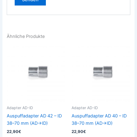
Ähnliche Produkte
Dieses
Die
Produkt
Pro
weist
weis
mehrere
meh
Varianten
Vari
auf.
auf.
Die
Die
Optionen
Opt
können
kön
Adapter AD-ID
Adapter AD-ID
auf
auf
Auspuffadapter AD 42 – ID
Auspuffadapter AD 40 – ID
der
der
38–70 mm (AD→ID)
38–70 mm (AD→ID)
Produktseite
Prod
22,90
€
22,90
€
gewählt
gew