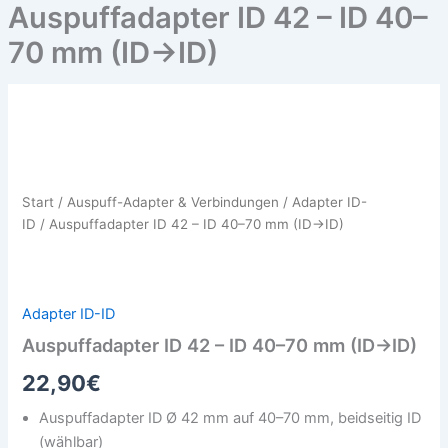
Auspuffadapter ID 42 – ID 40–
70 mm (ID→ID)
Auspuffadapter
ID
42
–
ID
Start
/
Auspuff-Adapter & Verbindungen
/
Adapter ID-
40–
ID
/ Auspuffadapter ID 42 – ID 40–70 mm (ID→ID)
70
mm
(ID→ID)
Menge
Adapter ID-ID
Auspuffadapter ID 42 – ID 40–70 mm (ID→ID)
22,90
€
Auspuffadapter ID Ø 42 mm auf 40–70 mm, beidseitig ID
(wählbar)