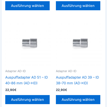
werden
wer
Ausführung wählen
Ausführung wählen
Dieses
Die
Produkt
Pro
weist
weis
mehrere
meh
Varianten
Vari
auf.
auf.
Die
Die
Optionen
Opt
können
kön
Adapter AD-ID
Adapter AD-ID
auf
auf
Auspuffadapter AD 51 – ID
Auspuffadapter AD 39 – ID
der
der
40–86 mm (AD→ID)
38–70 mm (AD→ID)
Produktseite
Prod
22,90
€
22,90
€
gewählt
gew
werden
wer
Ausführung wählen
Ausführung wählen