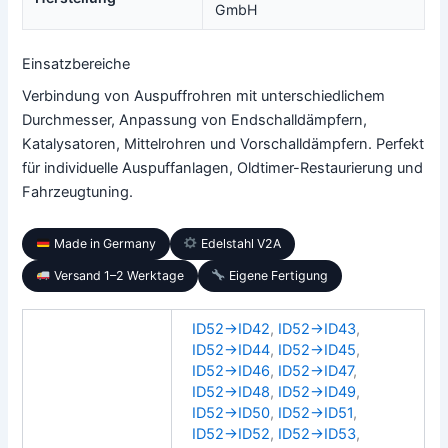
GmbH
Einsatzbereiche
Verbindung von Auspuffrohren mit unterschiedlichem
Durchmesser, Anpassung von Endschalldämpfern,
Katalysatoren, Mittelrohren und Vorschalldämpfern. Perfekt
für individuelle Auspuffanlagen, Oldtimer-Restaurierung und
Fahrzeugtuning.
Made in Germany
Edelstahl V2A
Versand 1–2 Werktage
Eigene Fertigung
ID52→ID42
,
ID52→ID43
,
ID52→ID44
,
ID52→ID45
,
ID52→ID46
,
ID52→ID47
,
ID52→ID48
,
ID52→ID49
,
ID52→ID50
,
ID52→ID51
,
ID52→ID52
,
ID52→ID53
,