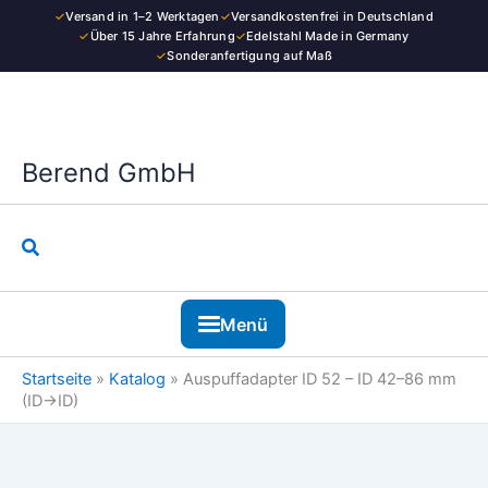
Zum
✓
Versand in 1–2 Werktagen
✓
Versandkostenfrei in Deutschland
Inhalt
✓
Über 15 Jahre Erfahrung
✓
Edelstahl Made in Germany
✓
Sonderanfertigung auf Maß
springen
Berend GmbH
Suchen
Menü
Startseite
»
Katalog
»
Auspuffadapter ID 52 – ID 42–86 mm
(ID→ID)