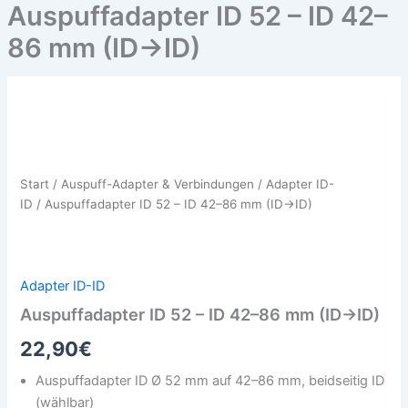
Auspuffadapter ID 52 – ID 42–
86 mm (ID→ID)
Auspuffadapter
ID
52
–
ID
Start
/
Auspuff-Adapter & Verbindungen
/
Adapter ID-
42–
ID
/ Auspuffadapter ID 52 – ID 42–86 mm (ID→ID)
86
mm
(ID→ID)
Menge
Adapter ID-ID
Auspuffadapter ID 52 – ID 42–86 mm (ID→ID)
22,90
€
Auspuffadapter ID Ø 52 mm auf 42–86 mm, beidseitig ID
(wählbar)