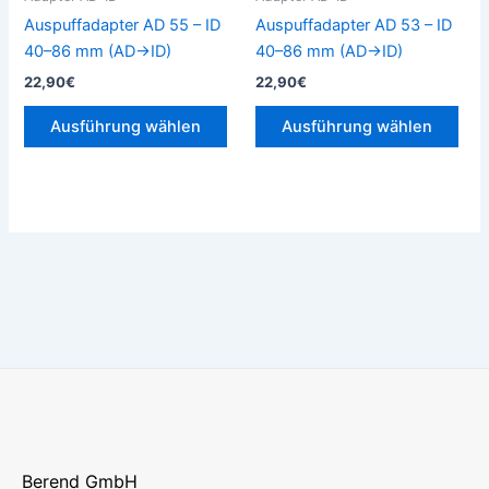
auf
auf
Auspuffadapter AD 55 – ID
Auspuffadapter AD 53 – ID
der
der
40–86 mm (AD→ID)
40–86 mm (AD→ID)
Produktseite
Prod
22,90
€
22,90
€
gewählt
gew
werden
wer
Ausführung wählen
Ausführung wählen
Berend GmbH