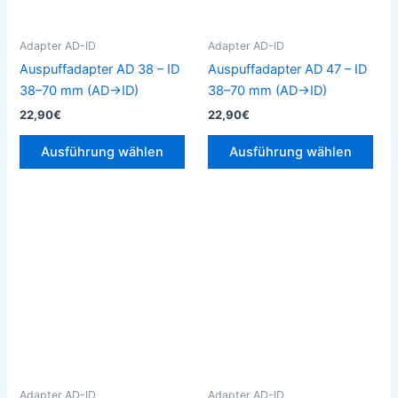
Optionen
Opt
können
kön
Adapter AD-ID
Adapter AD-ID
auf
auf
Auspuffadapter AD 38 – ID
Auspuffadapter AD 47 – ID
der
der
38–70 mm (AD→ID)
38–70 mm (AD→ID)
Produktseite
Prod
22,90
€
22,90
€
gewählt
gew
werden
wer
Ausführung wählen
Ausführung wählen
Dieses
Die
Produkt
Pro
weist
weis
mehrere
meh
Varianten
Vari
auf.
auf.
Die
Die
Optionen
Opt
können
kön
Adapter AD-ID
Adapter AD-ID