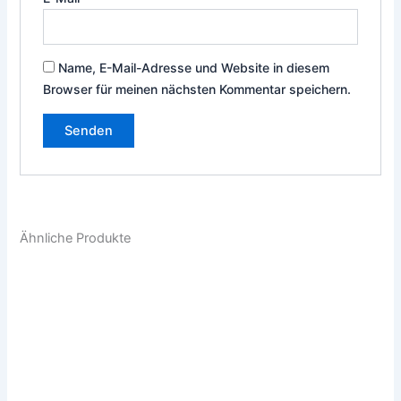
Name, E-Mail-Adresse und Website in diesem
Browser für meinen nächsten Kommentar speichern.
Ähnliche Produkte
Dieses
Die
Produkt
Pro
weist
weis
mehrere
meh
Varianten
Vari
auf.
auf.
Die
Die