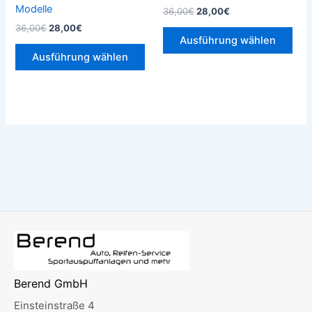
gewählt
gew
Modelle
36,00
€
28,00
€
werden
wer
36,00
€
28,00
€
Ausführung wählen
Ausführung wählen
Berend GmbH
Einsteinstraße 4