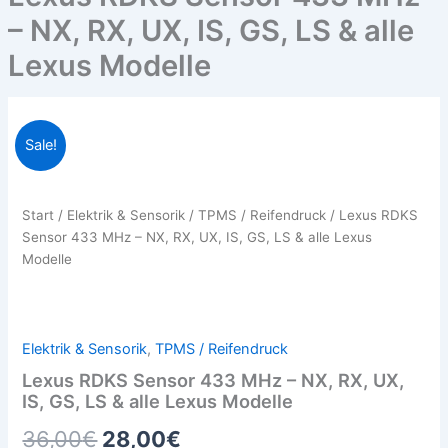
– NX, RX, UX, IS, GS, LS & alle
Lexus Modelle
Lexus
Ursprünglicher
Aktueller
Sale!
RDKS
Sensor
Preis
Preis
433
war:
ist:
MHz
Start
/
Elektrik & Sensorik
/
TPMS / Reifendruck
/ Lexus RDKS
–
Sensor 433 MHz – NX, RX, UX, IS, GS, LS & alle Lexus
36,00€
28,00€.
NX,
Modelle
RX,
UX,
IS,
GS,
Elektrik & Sensorik
,
TPMS / Reifendruck
LS
&
Lexus RDKS Sensor 433 MHz – NX, RX, UX,
alle
IS, GS, LS & alle Lexus Modelle
Lexus
36,00
€
28,00
€
Modelle