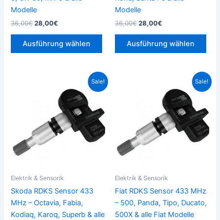
gewählt
gew
Modelle
Modelle
werden
wer
36,00
€
28,00
€
36,00
€
28,00
€
Ausführung wählen
Ausführung wählen
Ursprünglicher
Aktueller
Ursprünglicher
Aktueller
Dieses
Die
Sale!
Sale!
Preis
Preis
Preis
Preis
Produkt
Pro
war:
ist:
war:
ist:
36,00€
28,00€.
weist
36,00€
28,00€.
weis
mehrere
meh
Varianten
Vari
auf.
auf.
Die
Die
Optionen
Opt
können
kön
Elektrik & Sensorik
Elektrik & Sensorik
auf
auf
Skoda RDKS Sensor 433
Fiat RDKS Sensor 433 MHz
der
der
MHz – Octavia, Fabia,
– 500, Panda, Tipo, Ducato,
Produktseite
Prod
Kodiaq, Karoq, Superb & alle
500X & alle Fiat Modelle