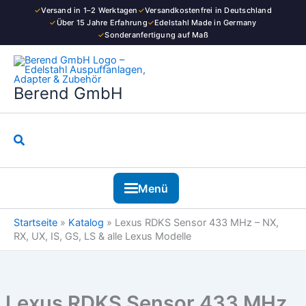
Zum
✓
Versand in 1–2 Werktagen
✓
Versandkostenfrei in Deutschland
Inhalt
✓
Über 15 Jahre Erfahrung
✓
Edelstahl Made in Germany
✓
Sonderanfertigung auf Maß
springen
Berend GmbH
Suchen
Menü
Startseite
»
Katalog
»
Lexus RDKS Sensor 433 MHz – NX,
RX, UX, IS, GS, LS & alle Lexus Modelle
Lexus RDKS Sensor 433 MHz