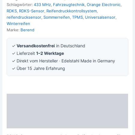
Schlagwörter:
433 MHz
,
Fahrzeugtechnik
,
Orange Electronic
,
RDKS
,
RDKS-Sensor
,
Reifendruckkontrollsystem
,
reifendrucksensor
,
Sommerreifen
,
TPMS
,
Universalsensor
,
Winterreifen
Marke:
Berend
✓
Versandkostenfrei
in Deutschland
✓ Lieferzeit
1–2 Werktage
✓ Direkt vom Hersteller · Edelstahl Made in Germany
✓ Über 15 Jahre Erfahrung
Beschreibung
Zusätzliche Information
Rezensionen (0)