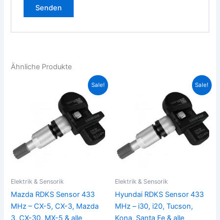
Ähnliche Produkte
Ursprünglicher
Aktueller
Ursprünglicher
Aktueller
Dieses
Die
Sale!
Sale!
Preis
Preis
Preis
Preis
Produkt
Pro
war:
ist:
war:
ist:
36,00€
28,00€.
weist
36,00€
28,00€.
weis
mehrere
meh
Varianten
Vari
auf.
auf.
Die
Die
Optionen
Opt
können
kön
Elektrik & Sensorik
Elektrik & Sensorik
auf
auf
Mazda RDKS Sensor 433
Hyundai RDKS Sensor 433
der
der
MHz – CX-5, CX-3, Mazda
MHz – i30, i20, Tucson,
Produktseite
Prod
3, CX-30, MX-5 & alle
Kona, Santa Fe & alle