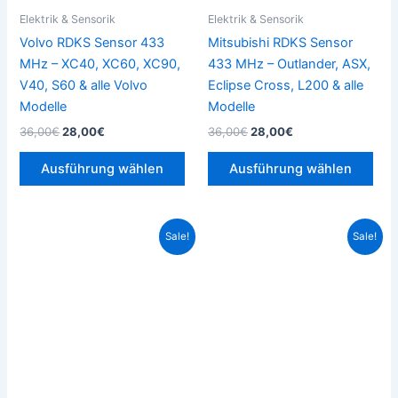
können
kön
Elektrik & Sensorik
Elektrik & Sensorik
auf
auf
Volvo RDKS Sensor 433
Mitsubishi RDKS Sensor
der
der
MHz – XC40, XC60, XC90,
433 MHz – Outlander, ASX,
Produktseite
Prod
V40, S60 & alle Volvo
Eclipse Cross, L200 & alle
gewählt
gew
Modelle
Modelle
werden
wer
36,00
€
28,00
€
36,00
€
28,00
€
Ausführung wählen
Ausführung wählen
Ursprünglicher
Aktueller
Ursprünglicher
Aktueller
Dieses
Die
Sale!
Sale!
Preis
Preis
Preis
Preis
Produkt
Pro
war:
ist:
war:
ist:
32,99€
28,00€.
weist
36,00€
28,00€.
weis
mehrere
meh
Varianten
Vari
auf.
auf.
Die
Die
Optionen
Opt