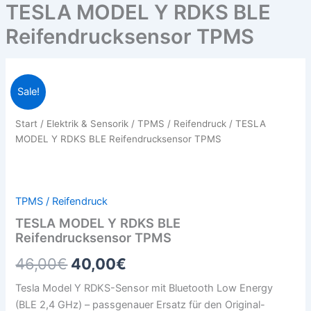
TESLA MODEL Y RDKS BLE
Reifendrucksensor TPMS
TESLA
Ursprünglicher
Aktueller
Sale!
MODEL
Y
Preis
Preis
Start
/
Elektrik & Sensorik
/
TPMS / Reifendruck
/ TESLA
RDKS
war:
ist:
MODEL Y RDKS BLE Reifendrucksensor TPMS
BLE
Reifendrucksensor
46,00€
40,00€.
TPMS
Menge
TPMS / Reifendruck
TESLA MODEL Y RDKS BLE
Reifendrucksensor TPMS
46,00
€
40,00
€
Tesla Model Y RDKS-Sensor mit Bluetooth Low Energy
(BLE 2,4 GHz) – passgenauer Ersatz für den Original-