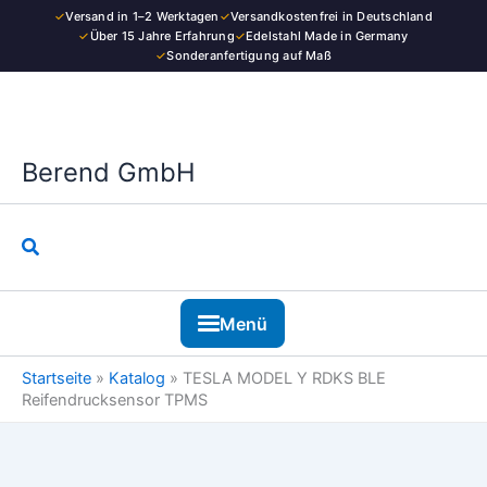
Zum
✓
Versand in 1–2 Werktagen
✓
Versandkostenfrei in Deutschland
BLE
Inhalt
✓
Über 15 Jahre Erfahrung
✓
Edelstahl Made in Germany
Reifendrucksensor
✓
Sonderanfertigung auf Maß
springen
TPMS
Menge
Berend GmbH
Suchen
Menü
Startseite
»
Katalog
»
TESLA MODEL Y RDKS BLE
Reifendrucksensor TPMS