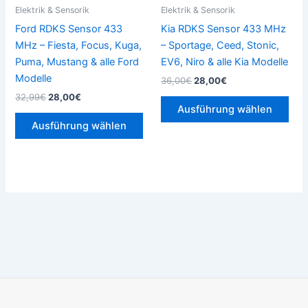
können
kön
Elektrik & Sensorik
Elektrik & Sensorik
auf
auf
Ford RDKS Sensor 433
Kia RDKS Sensor 433 MHz
der
der
MHz – Fiesta, Focus, Kuga,
– Sportage, Ceed, Stonic,
Produktseite
Prod
Puma, Mustang & alle Ford
EV6, Niro & alle Kia Modelle
gewählt
gew
Modelle
36,00
€
28,00
€
werden
wer
32,99
€
28,00
€
Ausführung wählen
Ausführung wählen