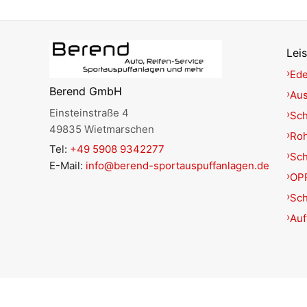
Lei
Ede
Berend GmbH
Aus
Einsteinstraße 4
Sch
49835 Wietmarschen
Roh
Tel:
+49 5908 9342277
Sc
E-Mail:
info@berend-sportauspuffanlagen.de
OPF
Sch
Auf