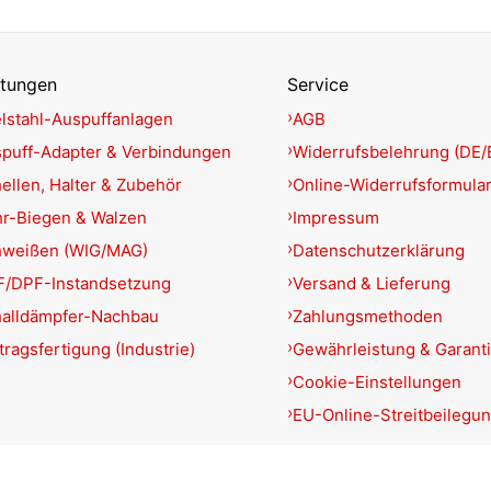
stungen
Service
lstahl-Auspuffanlagen
AGB
puff-Adapter & Verbindungen
Widerrufsbelehrung (DE/
ellen, Halter & Zubehör
Online-Widerrufsformula
r-Biegen & Walzen
Impressum
hweißen (WIG/MAG)
Datenschutzerklärung
/DPF-Instandsetzung
Versand & Lieferung
alldämpfer-Nachbau
Zahlungsmethoden
tragsfertigung (Industrie)
Gewährleistung & Garant
Cookie-Einstellungen
EU-Online-Streitbeilegu