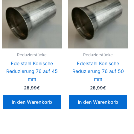
Reduzierstücke
Reduzierstücke
Edelstahl Konische
Edelstahl Konische
Reduzierung 76 auf 45
Reduzierung 76 auf 50
mm
mm
28,99
€
28,99
€
In den Warenkorb
In den Warenkorb