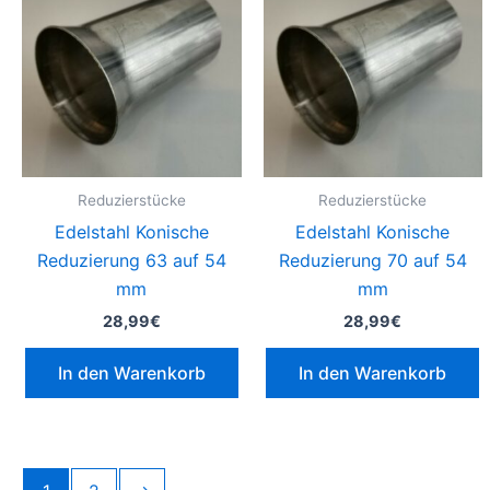
Reduzierstücke
Reduzierstücke
Edelstahl Konische
Edelstahl Konische
Reduzierung 63 auf 54
Reduzierung 70 auf 54
mm
mm
28,99
€
28,99
€
In den Warenkorb
In den Warenkorb