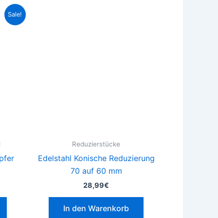
her
eller
Sale!
s
0€.
l
Reduzierstücke
pfer
Edelstahl Konische Reduzierung
70 auf 60 mm
28,99
€
In den Warenkorb