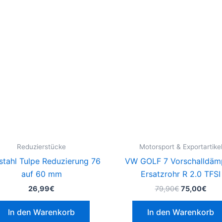
Ursprünglic
Aktu
Preis
Prei
war:
ist:
79,90€
75,0
Reduzierstücke
Motorsport & Exportartike
stahl Tulpe Reduzierung 76
VW GOLF 7 Vorschalldäm
auf 60 mm
Ersatzrohr R 2.0 TFSI
26,99
€
79,90
€
75,00
€
In den Warenkorb
In den Warenkorb