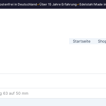
stenfrei in Deutschland
✓
Über 15 Jahre Erfahrung
✓
Edelstahl Made i
Startseite
Sho
ng 63 auf 50 mm