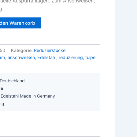
iduelle Auspuffanlagen. Zum Anschweißen,
g.
 den Warenkorb
50
Kategorie:
Reduzierstücke
mm
,
anschweißen
,
Edelstahl
,
reduzierung
,
tulpe
 Deutschland
ge
· Edelstahl Made in Germany
ung