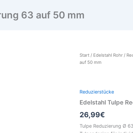
erung 63 auf 50 mm
Edelstahl
Start
/
Edelstahl Rohr
/
Re
Tulpe
auf 50 mm
Reduzierung
63
auf
50
mm
Reduzierstücke
Menge
Edelstahl Tulpe R
26,99
€
Tulpe Reduzierung Ø 63