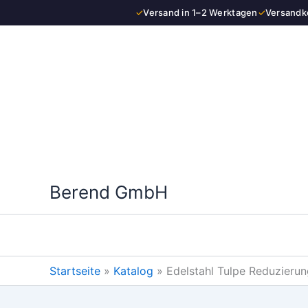
Zum
✓
Versand in 1–2 Werktagen
✓
Versandko
Inhalt
springen
Berend GmbH
Startseite
»
Katalog
»
Edelstahl Tulpe Reduzieru