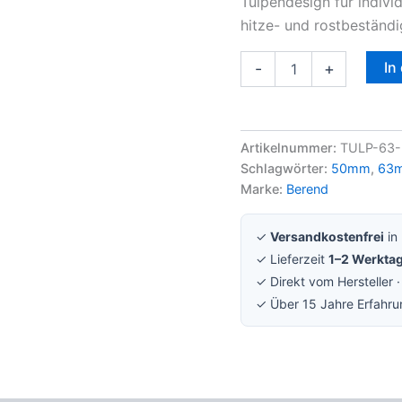
Tulpendesign für indiv
hitze- und rostbeständi
In
-
+
Artikelnummer:
TULP-63-
Schlagwörter:
50mm
,
63
Marke:
Berend
✓
Versandkostenfrei
in
✓ Lieferzeit
1–2 Werkta
✓ Direkt vom Hersteller 
✓ Über 15 Jahre Erfahr