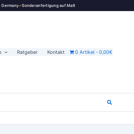
auf
n Germany
✓
Sonderanfertigung auf Maß
50
mm
Menge
p
Ratgeber
Kontakt
0 Artikel
0,00€
Suchen