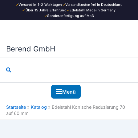
Zum
✓
Versand in 1–2 Werktagen
✓
Versandkostenfrei in Deutschland
auf
Inhalt
✓
Über 15 Jahre Erfahrung
✓
Edelstahl Made in Germany
60
✓
Sonderanfertigung auf Maß
springen
mm
Menge
Berend GmbH
Suchen
Menü
Startseite
»
Katalog
»
Edelstahl Konische Reduzierung 70
auf 60 mm