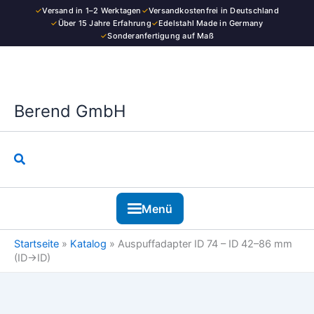
Zum
✓
Versand in 1–2 Werktagen
✓
Versandkostenfrei in Deutschland
Inhalt
✓
Über 15 Jahre Erfahrung
✓
Edelstahl Made in Germany
✓
Sonderanfertigung auf Maß
springen
Berend GmbH
Suchen
Menü
Startseite
»
Katalog
»
Auspuffadapter ID 74 – ID 42–86 mm
(ID→ID)