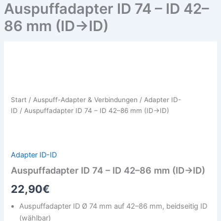
Auspuffadapter ID 74 – ID 42–
86 mm (ID→ID)
Auspuffadapter
ID
74
–
ID
Start
/
Auspuff-Adapter & Verbindungen
/
Adapter ID-
42–
ID
/ Auspuffadapter ID 74 – ID 42–86 mm (ID→ID)
86
mm
(ID→ID)
Menge
Adapter ID-ID
Auspuffadapter ID 74 – ID 42–86 mm (ID→ID)
22,90
€
Auspuffadapter ID Ø 74 mm auf 42–86 mm, beidseitig ID
(wählbar)