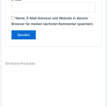
Name, E-Mail-Adresse und Website in diesem
Browser für meinen nächsten Kommentar speichern.
Ähnliche Produkte
Dieses
Die
Produkt
Pro
weist
weis
mehrere
meh
Varianten
Vari
auf.
auf.
Die
Die