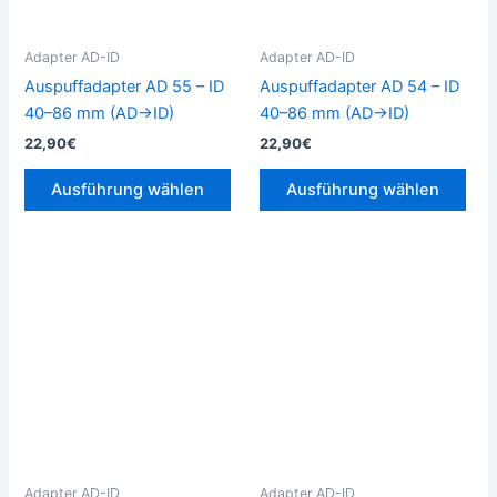
Optionen
Opt
können
kön
Adapter AD-ID
Adapter AD-ID
auf
auf
Auspuffadapter AD 55 – ID
Auspuffadapter AD 54 – ID
der
der
40–86 mm (AD→ID)
40–86 mm (AD→ID)
Produktseite
Prod
22,90
€
22,90
€
gewählt
gew
werden
wer
Ausführung wählen
Ausführung wählen
Dieses
Die
Produkt
Pro
weist
weis
mehrere
meh
Varianten
Vari
auf.
auf.
Die
Die
Optionen
Opt
können
kön
Adapter AD-ID
Adapter AD-ID