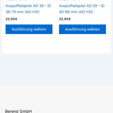
auf
auf
Auspuffadapter AD 38 – ID
Auspuffadapter AD 59 – ID
der
der
38–70 mm (AD→ID)
40–86 mm (AD→ID)
Produktseite
Prod
22,90
€
22,90
€
gewählt
gew
werden
wer
Ausführung wählen
Ausführung wählen
Berend GmbH