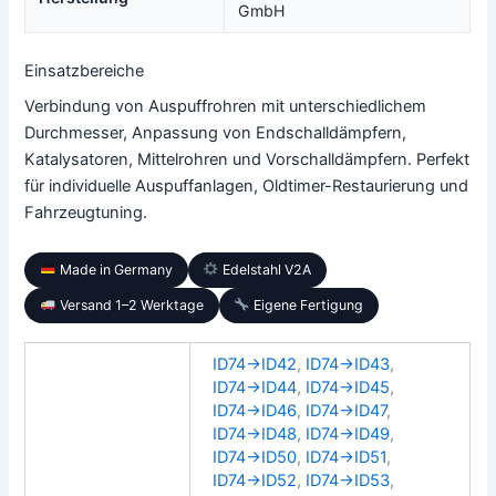
GmbH
Einsatzbereiche
Verbindung von Auspuffrohren mit unterschiedlichem
Durchmesser, Anpassung von Endschalldämpfern,
Katalysatoren, Mittelrohren und Vorschalldämpfern. Perfekt
für individuelle Auspuffanlagen, Oldtimer-Restaurierung und
Fahrzeugtuning.
Made in Germany
Edelstahl V2A
Versand 1–2 Werktage
Eigene Fertigung
ID74→ID42
,
ID74→ID43
,
ID74→ID44
,
ID74→ID45
,
ID74→ID46
,
ID74→ID47
,
ID74→ID48
,
ID74→ID49
,
ID74→ID50
,
ID74→ID51
,
ID74→ID52
,
ID74→ID53
,