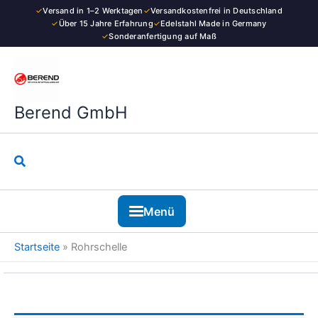
Zum
✓
Versand in 1–2 Werktagen
✓
Versandkostenfrei in Deutschland
Inhalt
✓
Über 15 Jahre Erfahrung
✓
Edelstahl Made in Germany
✓
Sonderanfertigung auf Maß
springen
Berend GmbH
Suchen
Menü
Startseite
»
Rohrschelle