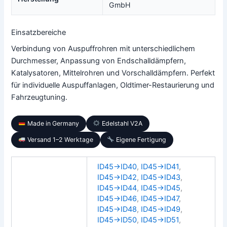
GmbH
Einsatzbereiche
Verbindung von Auspuffrohren mit unterschiedlichem
Durchmesser, Anpassung von Endschalldämpfern,
Katalysatoren, Mittelrohren und Vorschalldämpfern. Perfekt
für individuelle Auspuffanlagen, Oldtimer-Restaurierung und
Fahrzeugtuning.
Made in Germany
Edelstahl V2A
Versand 1–2 Werktage
Eigene Fertigung
ID45→ID40
,
ID45→ID41
,
ID45→ID42
,
ID45→ID43
,
ID45→ID44
,
ID45→ID45
,
ID45→ID46
,
ID45→ID47
,
ID45→ID48
,
ID45→ID49
,
ID45→ID50
,
ID45→ID51
,