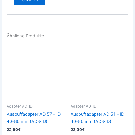
Ähnliche Produkte
Dieses
Die
Produkt
Pro
weist
weis
mehrere
meh
Varianten
Vari
auf.
auf.
Die
Die
Optionen
Opt
können
kön
Adapter AD-ID
Adapter AD-ID
auf
auf
Auspuffadapter AD 57 – ID
Auspuffadapter AD 51 – ID
der
der
40–86 mm (AD→ID)
40–86 mm (AD→ID)
Produktseite
Prod
22,90
€
22,90
€
gewählt
gew