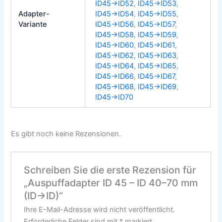
ID45→ID52
,
ID45→ID53
,
Adapter-
ID45→ID54
,
ID45→ID55
,
Variante
ID45→ID56
,
ID45→ID57
,
ID45→ID58
,
ID45→ID59
,
ID45→ID60
,
ID45→ID61
,
ID45→ID62
,
ID45→ID63
,
ID45→ID64
,
ID45→ID65
,
ID45→ID66
,
ID45→ID67
,
ID45→ID68
,
ID45→ID69
,
ID45→ID70
Es gibt noch keine Rezensionen.
Schreiben Sie die erste Rezension für
„Auspuffadapter ID 45 – ID 40–70 mm
(ID→ID)“
Ihre E-Mail-Adresse wird nicht veröffentlicht.
Erforderliche Felder sind mit
*
markiert