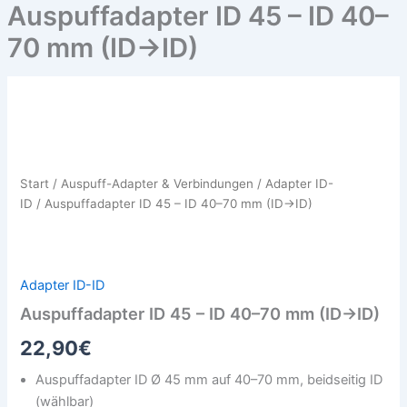
Auspuffadapter ID 45 – ID 40–
70 mm (ID→ID)
Auspuffadapter
ID
45
–
ID
Start
/
Auspuff-Adapter & Verbindungen
/
Adapter ID-
40–
ID
/ Auspuffadapter ID 45 – ID 40–70 mm (ID→ID)
70
mm
(ID→ID)
Menge
Adapter ID-ID
Auspuffadapter ID 45 – ID 40–70 mm (ID→ID)
22,90
€
Auspuffadapter ID Ø 45 mm auf 40–70 mm, beidseitig ID
(wählbar)