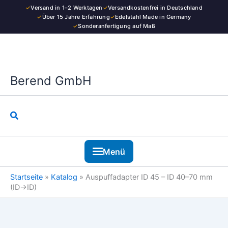
Zum
✓
Versand in 1–2 Werktagen
✓
Versandkostenfrei in Deutschland
Inhalt
✓
Über 15 Jahre Erfahrung
✓
Edelstahl Made in Germany
✓
Sonderanfertigung auf Maß
springen
Berend GmbH
Suchen
Menü
Startseite
»
Katalog
»
Auspuffadapter ID 45 – ID 40–70 mm
(ID→ID)