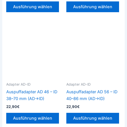
werden
wer
Ausführung wählen
Ausführung wählen
Dieses
Die
Produkt
Pro
weist
weis
mehrere
meh
Varianten
Vari
auf.
auf.
Die
Die
Optionen
Opt
können
kön
Adapter AD-ID
Adapter AD-ID
auf
auf
Auspuffadapter AD 46 – ID
Auspuffadapter AD 56 – ID
der
der
38–70 mm (AD→ID)
40–86 mm (AD→ID)
Produktseite
Prod
22,90
€
22,90
€
gewählt
gew
werden
wer
Ausführung wählen
Ausführung wählen