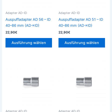
Optionen
Opt
können
kön
Adapter AD-ID
Adapter AD-ID
auf
auf
Auspuffadapter AD 56 – ID
Auspuffadapter AD 51 – ID
der
der
40–86 mm (AD→ID)
40–86 mm (AD→ID)
Produktseite
Prod
22,90
€
22,90
€
gewählt
gew
werden
wer
Ausführung wählen
Ausführung wählen
Dieses
Die
Produkt
Pro
weist
weis
mehrere
meh
Varianten
Vari
auf.
auf.
Die
Die
Optionen
Opt
können
kön
Adapter AD-ID
Adapter AD-ID