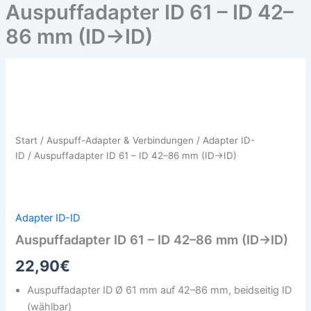
Auspuffadapter ID 61 – ID 42–
86 mm (ID→ID)
Auspuffadapter
ID
61
–
ID
Start
/
Auspuff-Adapter & Verbindungen
/
Adapter ID-
42–
ID
/ Auspuffadapter ID 61 – ID 42–86 mm (ID→ID)
86
mm
(ID→ID)
Menge
Adapter ID-ID
Auspuffadapter ID 61 – ID 42–86 mm (ID→ID)
22,90
€
Auspuffadapter ID Ø 61 mm auf 42–86 mm, beidseitig ID
(wählbar)