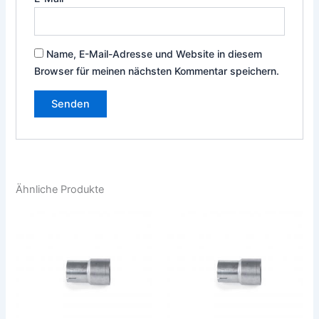
Name, E-Mail-Adresse und Website in diesem
Browser für meinen nächsten Kommentar speichern.
Ähnliche Produkte
Dieses
Die
Produkt
Pro
weist
weis
mehrere
meh
Varianten
Vari
auf.
auf.
Die
Die