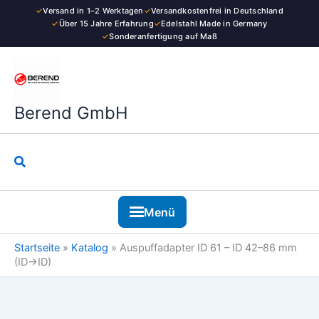
Zum
✓
Versand in 1–2 Werktagen
✓
Versandkostenfrei in Deutschland
Inhalt
✓
Über 15 Jahre Erfahrung
✓
Edelstahl Made in Germany
✓
Sonderanfertigung auf Maß
springen
Berend GmbH
Suchen
Menü
Startseite
»
Katalog
»
Auspuffadapter ID 61 – ID 42–86 mm
(ID→ID)