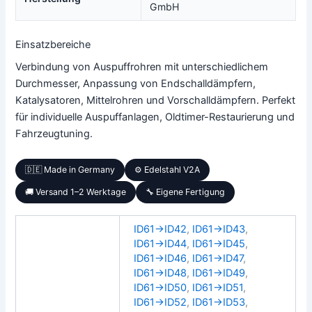
GmbH
Einsatzbereiche
Verbindung von Auspuffrohren mit unterschiedlichem
Durchmesser, Anpassung von Endschalldämpfern,
Katalysatoren, Mittelrohren und Vorschalldämpfern. Perfekt
für individuelle Auspuffanlagen, Oldtimer-Restaurierung und
Fahrzeugtuning.
🇩🇪 Made in Germany
⚙️ Edelstahl V2A
🚚 Versand 1–2 Werktage
🔧 Eigene Fertigung
ID61→ID42
,
ID61→ID43
,
ID61→ID44
,
ID61→ID45
,
ID61→ID46
,
ID61→ID47
,
ID61→ID48
,
ID61→ID49
,
ID61→ID50
,
ID61→ID51
,
ID61→ID52
,
ID61→ID53
,