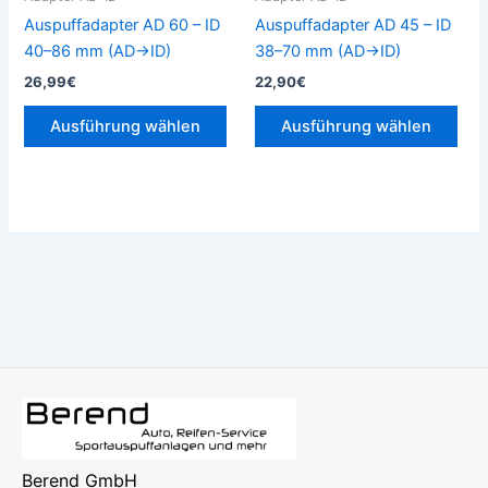
auf
auf
Auspuffadapter AD 60 – ID
Auspuffadapter AD 45 – ID
der
der
40–86 mm (AD→ID)
38–70 mm (AD→ID)
Produktseite
Prod
26,99
€
22,90
€
gewählt
gew
werden
wer
Ausführung wählen
Ausführung wählen
Berend GmbH