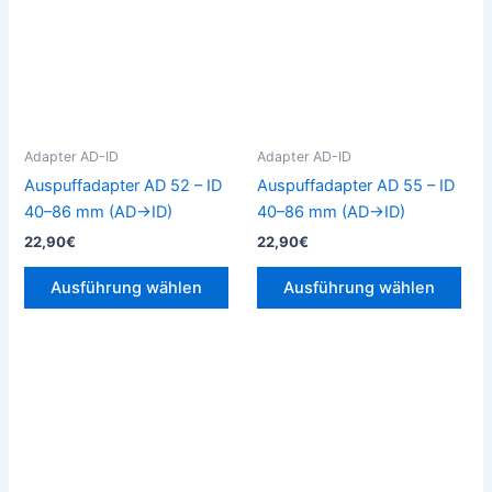
mehrere
meh
Varianten
Vari
auf.
auf.
Die
Die
Optionen
Opt
können
kön
Adapter AD-ID
Adapter AD-ID
auf
auf
Auspuffadapter AD 52 – ID
Auspuffadapter AD 55 – ID
der
der
40–86 mm (AD→ID)
40–86 mm (AD→ID)
Produktseite
Prod
22,90
€
22,90
€
gewählt
gew
werden
wer
Ausführung wählen
Ausführung wählen
Dieses
Die
Produkt
Pro
weist
weis
mehrere
meh
Varianten
Vari