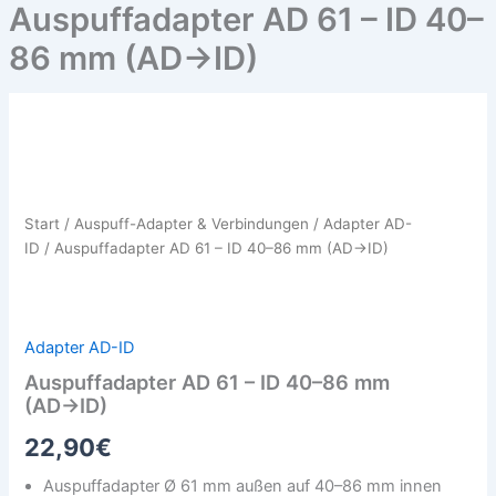
Auspuffadapter AD 61 – ID 40–
86 mm (AD→ID)
Auspuffadapter
AD
61
–
ID
Start
/
Auspuff-Adapter & Verbindungen
/
Adapter AD-
40–
ID
/ Auspuffadapter AD 61 – ID 40–86 mm (AD→ID)
86
mm
(AD→ID)
Menge
Adapter AD-ID
Auspuffadapter AD 61 – ID 40–86 mm
(AD→ID)
22,90
€
Auspuffadapter Ø 61 mm außen auf 40–86 mm innen