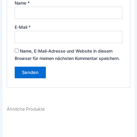
Name
*
E-Mail
*
Name, E-Mail-Adresse und Website in diesem
Browser für meinen nächsten Kommentar speichern.
Ähnliche Produkte
Dieses
Die
Produkt
Pro
weist
weis