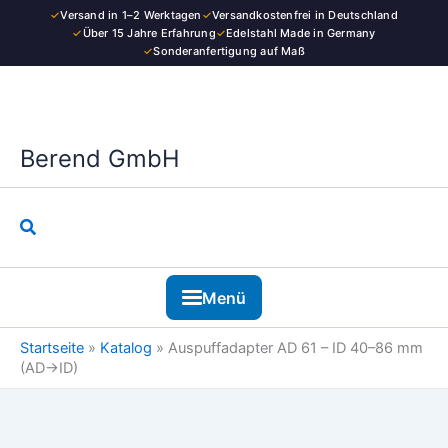
Zum
✓
Versand in 1–2 Werktagen
✓
Versandkostenfrei in Deutschland
Inhalt
✓
Über 15 Jahre Erfahrung
✓
Edelstahl Made in Germany
✓
Sonderanfertigung auf Maß
springen
Berend GmbH
Suchen
Menü
Startseite
»
Katalog
»
Auspuffadapter AD 61 – ID 40–86 mm
(AD→ID)