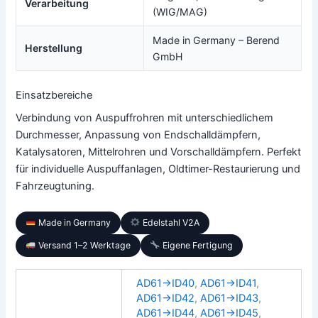
Verarbeitung
(WIG/MAG)
Made in Germany – Berend
Herstellung
GmbH
Einsatzbereiche
Verbindung von Auspuffrohren mit unterschiedlichem
Durchmesser, Anpassung von Endschalldämpfern,
Katalysatoren, Mittelrohren und Vorschalldämpfern. Perfekt
für individuelle Auspuffanlagen, Oldtimer-Restaurierung und
Fahrzeugtuning.
Made in Germany
Edelstahl V2A
Versand 1–2 Werktage
Eigene Fertigung
AD61→ID40
,
AD61→ID41
,
AD61→ID42
,
AD61→ID43
,
AD61→ID44
,
AD61→ID45
,