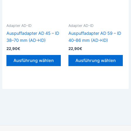
auf.
auf.
Die
Die
Optionen
Opt
können
kön
Adapter AD-ID
Adapter AD-ID
auf
auf
Auspuffadapter AD 45 – ID
Auspuffadapter AD 59 – ID
der
der
38–70 mm (AD→ID)
40–86 mm (AD→ID)
Produktseite
Prod
22,90
€
22,90
€
gewählt
gew
werden
wer
Ausführung wählen
Ausführung wählen